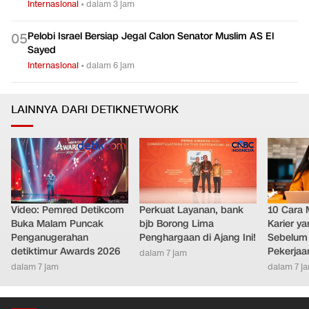
Internasional
•
dalam 3 jam
Pelobi Israel Bersiap Jegal Calon Senator Muslim AS El
0
5
Sayed
Internasional
•
dalam 6 jam
LAINNYA DARI DETIKNETWORK
Video: Pemred Detikcom
Perkuat Layanan, bank
10 Cara 
Buka Malam Puncak
bjb Borong Lima
Karier y
Penganugerahan
Penghargaan di Ajang Ini!
Sebelum 
detiktimur Awards 2026
Pekerjaa
dalam 7 jam
dalam 7 jam
dalam 7 j