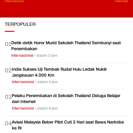
Internasional
Internasiona
TERPOPULER
Detik-detik Horor Murid Sekolah Thailand Sembunyi saat
0
1
Penembakan
Internasional
•
dalam 2 jam
India Sukses Uji Tembak Rudal Hulu Ledak Nuklir
0
2
Jangkauan 4.000 Km
Internasional
•
dalam 4 jam
Pelaku Penembakan di Sekolah Thailand Diduga Belajar
0
3
dari Internet
Internasional
•
dalam 6 jam
Aviasi Malaysia Beber Pilot Cuti 2 Hari saat Bawa Narkoba
0
4
ke RI