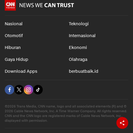
Nasional
Teknologi
Otomotif
Internasional
Hiburan
Ekonomi
Gaya Hidup
Olahraga
Download Apps
berbuatbaik.id
©2026 Trans Media, CNN name, logo and all associated elements (R) and ©
2026 Cable News Network, Inc. A Time Warner Company. All rights reserved.
CNN and the CNN logo are registered marks of Cable News Network, Inc.,
displayed with permission.