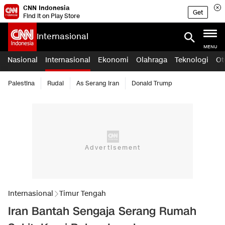
CNN Indonesia
Get
Find it on Play Store
Internasional
MENU
Nasional
Internasional
Ekonomi
Olahraga
Teknologi
Ot
Palestina
Rudal
As Serang Iran
Donald Trump
Internasional
Timur Tengah
Iran Bantah Sengaja Serang Rumah