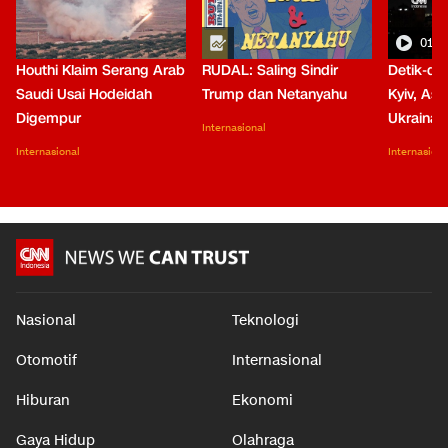
01:0
Houthi Klaim Serang Arab
RUDAL: Saling Sindir
Detik-de
Saudi Usai Hodeidah
Trump dan Netanyahu
Kyiv, Asa
Digempur
Ukraina
Internasional
Internasional
Internasiona
Nasional
Teknologi
Otomotif
Internasional
Hiburan
Ekonomi
Gaya Hidup
Olahraga