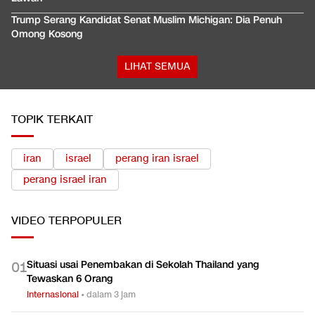
Trump Serang Kandidat Senat Muslim Michigan: Dia Penuh
Omong Kosong
LIHAT SEMUA
TOPIK TERKAIT
iran
israel
perang iran israel
perang israel iran
VIDEO
TERPOPULER
Situasi usai Penembakan di Sekolah Thailand yang
0
1
Tewaskan 6 Orang
Internasional
•
dalam 3 jam