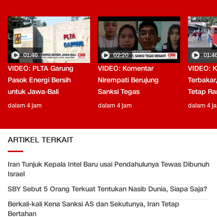
01:46
02:20
01:4
VIDEO: PLTA Garung
VIDEO: Komentar
VIDEO: 
Pasok Energi Bersih
Nirempati Berujung
Terbakar
untuk Jawa-Bali
Sanksi Tegas
Tetap Ra
dalam 4 jam
dalam 4 jam
dalam 4 j
ARTIKEL TERKAIT
Iran Tunjuk Kepala Intel Baru usai Pendahulunya Tewas Dibunuh
Israel
SBY Sebut 5 Orang Terkuat Tentukan Nasib Dunia, Siapa Saja?
Berkali-kali Kena Sanksi AS dan Sekutunya, Iran Tetap
Bertahan