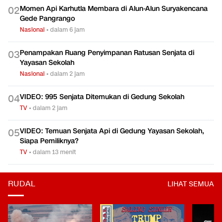
Momen Api Karhutla Membara di Alun-Alun Suryakencana
0
2
Gede Pangrango
Nasional
•
dalam 6 jam
Penampakan Ruang Penyimpanan Ratusan Senjata di
0
3
Yayasan Sekolah
Nasional
•
dalam 2 jam
VIDEO: 995 Senjata Ditemukan di Gedung Sekolah
0
4
TV
•
dalam 2 jam
VIDEO: Temuan Senjata Api di Gedung Yayasan Sekolah,
0
5
Siapa Pemiliknya?
TV
•
dalam 13 menit
RUDAL
LIHAT SEMUA