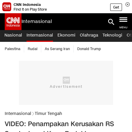
CNN Indonesia
Get
Find it on Play Store
Internasional
MENU
Nasional
Internasional
Ekonomi
Olahraga
Teknologi
Ot
Palestina
Rudal
As Serang Iran
Donald Trump
Internasional
Timur Tengah
VIDEO: Penampakan Kerusakan RS