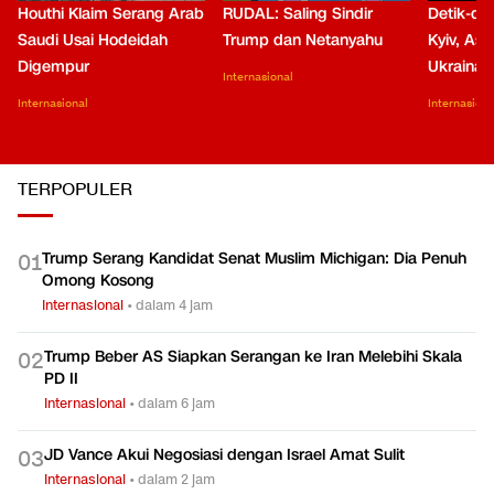
01:0
Houthi Klaim Serang Arab
RUDAL: Saling Sindir
Detik-de
Saudi Usai Hodeidah
Trump dan Netanyahu
Kyiv, Asa
Digempur
Ukraina
Internasional
Internasional
Internasiona
TERPOPULER
Trump Serang Kandidat Senat Muslim Michigan: Dia Penuh
0
1
Omong Kosong
Internasional
•
dalam 4 jam
Trump Beber AS Siapkan Serangan ke Iran Melebihi Skala
0
2
PD II
Internasional
•
dalam 6 jam