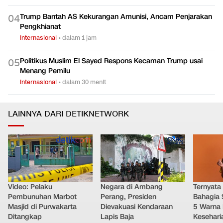
JD Vance Akui Negosiasi dengan Israel Amat Sulit
0
3
Internasional
•
dalam 2 jam
Trump Bantah AS Kekurangan Amunisi, Ancam Penjarakan
0
4
Pengkhianat
Internasional
•
dalam 1 jam
Politikus Muslim El Sayed Respons Kecaman Trump usai
0
5
Menang Pemilu
Internasional
•
dalam 30 menit
LAINNYA DARI DETIKNETWORK
Video: Pelaku
Negara di Ambang
Ternyata