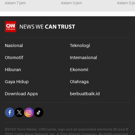
Pembunuhan Marbot
Perang, Presiden
Bahagia 
Masjid di Purwakarta
Dievakuasi Kendaraan
5 Warna 
Ditangkap
Lapis Baja
Kesehari
dalam 7 jam
dalam 3 jam
dalam 3 j
Nasional
Teknologi
Otomotif
Internasional
Hiburan
Ekonomi
Gaya Hidup
Olahraga
Download Apps
berbuatbaik.id