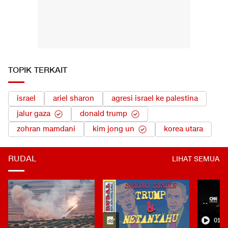
TOPIK TERKAIT
israel
ariel sharon
agresi israel ke palestina
jalur gaza
donald trump
zohran mamdani
kim jong un
korea utara
RUDAL
LIHAT SEMUA