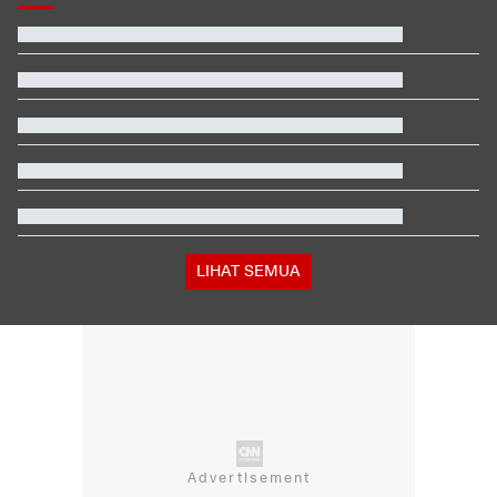
Manajer Timnas Indonesia Beber Psikologis Pemain usai Digilas
Vietnam
Fakta Menarik Penampilan Agnez Mo dan Anggun C. Sasmi di
Reacher 4
Video Mesum 'Yang Wis Yang' Banyuwangi, Pemeran Pria Jadi
Tersangka
Prabowo Panggil Menhan, Panglima, hingga 3 Kepala Staf TNI
Total 995 Senpi Ditemukan di Gedung Yayasan Sekolah Pondok
Pinang
Daftar Juara Piala Presiden usai Persebaya Bungkam Persib
LIHAT SEMUA