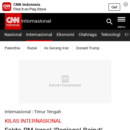
CNN Indonesia
Get
Find it on Play Store
Internasional
MENU
Nasional
Internasional
Ekonomi
Olahraga
Teknologi
Ot
Palestina
Rudal
As Serang Iran
Donald Trump
Internasional
Timur Tengah
KILAS INTERNASIONAL