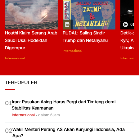
01:0
Houthi Klaim Serang Arab
RUDAL: Saling Sindir
Detik-de
Saudi Usai Hodeidah
Trump dan Netanyahu
Kyiv, Asa
Digempur
Ukraina
Internasional
Internasional
Internasiona
TERPOPULER
Iran: Pasukan Asing Harus Pergi dari Timteng demi
0
1
Stabilitas Keamanan
Internasional
•
dalam 6 jam
Wakil Menteri Perang AS Akan Kunjungi Indonesia, Ada
0
2
Apa?