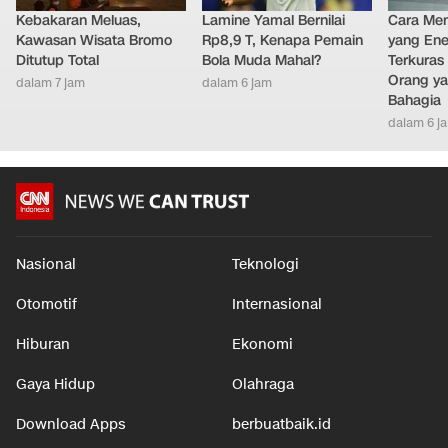
Kebakaran Meluas,
Lamine Yamal Bernilai
Cara Men
Kawasan Wisata Bromo
Rp8,9 T, Kenapa Pemain
yang Ene
Ditutup Total
Bola Muda Mahal?
Terkuras
Orang ya
dalam 7 jam
dalam 6 jam
Bahagia
dalam 6 j
Nasional
Teknologi
Otomotif
Internasional
Hiburan
Ekonomi
Gaya Hidup
Olahraga
Download Apps
berbuatbaik.id