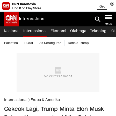
CNN Indonesia
Get
Find it on Play Store
Internasional
MENU
Nasional
Internasional
Ekonomi
Olahraga
Teknologi
Ot
Palestina
Rudal
As Serang Iran
Donald Trump
Internasional
Eropa & Amerika
Cekcok Lagi, Trump Minta Elon Musk