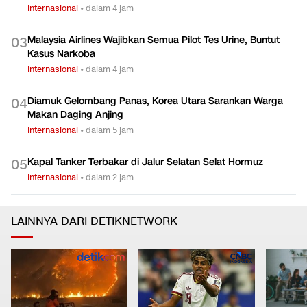
Internasional
•
dalam 4 jam
Malaysia Airlines Wajibkan Semua Pilot Tes Urine, Buntut
0
3
Kasus Narkoba
Internasional
•
dalam 4 jam
Diamuk Gelombang Panas, Korea Utara Sarankan Warga
0
4
Makan Daging Anjing
Internasional
•
dalam 5 jam
Kapal Tanker Terbakar di Jalur Selatan Selat Hormuz
0
5
Internasional
•
dalam 2 jam
LAINNYA DARI DETIKNETWORK