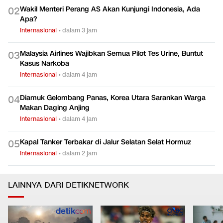
Wakil Menteri Perang AS Akan Kunjungi Indonesia, Ada
0
2
Apa?
Internasional
•
dalam 3 jam
Malaysia Airlines Wajibkan Semua Pilot Tes Urine, Buntut
0
3
Kasus Narkoba
Internasional
•
dalam 4 jam
Diamuk Gelombang Panas, Korea Utara Sarankan Warga
0
4
Makan Daging Anjing
Internasional
•
dalam 4 jam
Kapal Tanker Terbakar di Jalur Selatan Selat Hormuz
0
5
Internasional
•
dalam 2 jam
LAINNYA DARI DETIKNETWORK