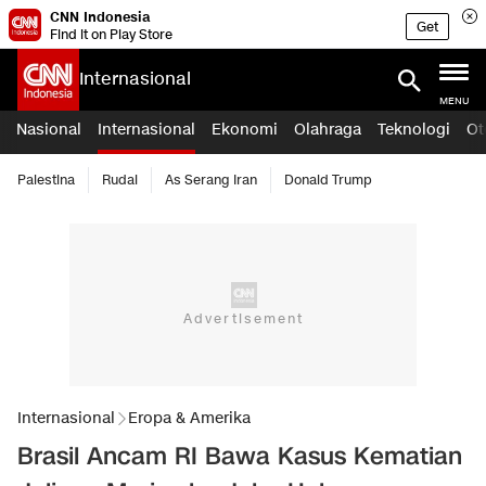
CNN Indonesia
Get
Find it on Play Store
Internasional
MENU
Nasional
Internasional
Ekonomi
Olahraga
Teknologi
Ot
Palestina
Rudal
As Serang Iran
Donald Trump
Internasional
Eropa & Amerika
Brasil Ancam RI Bawa Kasus Kematian