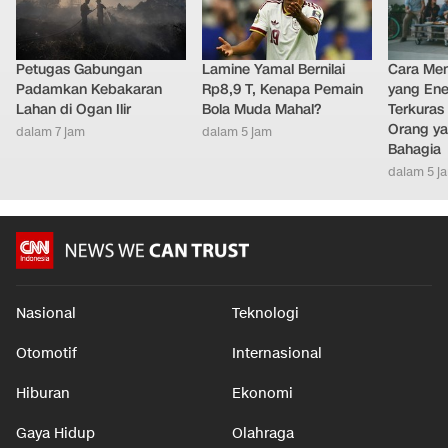
Petugas Gabungan
Lamine Yamal Bernilai
Cara Men
Padamkan Kebakaran
Rp8,9 T, Kenapa Pemain
yang Ene
Lahan di Ogan Ilir
Bola Muda Mahal?
Terkuras
Orang ya
dalam 7 jam
dalam 5 jam
Bahagia
dalam 5 j
Nasional
Teknologi
Otomotif
Internasional
Hiburan
Ekonomi
Gaya Hidup
Olahraga