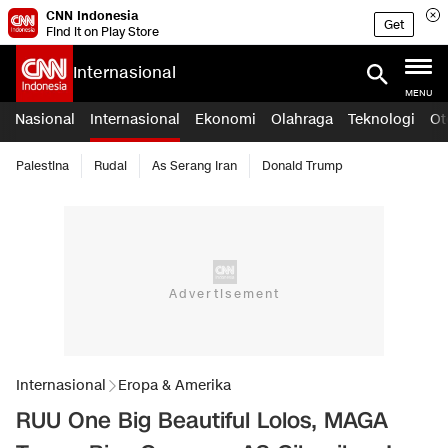
CNN Indonesia
Get
Find it on Play Store
Internasional
MENU
Nasional
Internasional
Ekonomi
Olahraga
Teknologi
Ot
Palestina
Rudal
As Serang Iran
Donald Trump
Internasional
Eropa & Amerika
RUU One Big Beautiful Lolos, MAGA