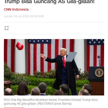
Trump Bisa Guncang AS Gila-gilaan!
CNN Indonesia
Jumat, 04 Jul 2025 09:55 WIB
RUU One Big Beautiful disahkan Senat, Presiden Donald Trump bisa
guncang AS gila-gilaan. (REUTERS/Carlos Barria)