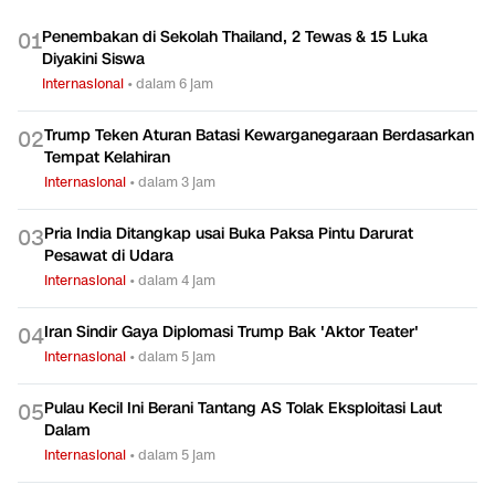
Penembakan di Sekolah Thailand, 2 Tewas & 15 Luka
0
1
Diyakini Siswa
Internasional
•
dalam 6 jam
Trump Teken Aturan Batasi Kewarganegaraan Berdasarkan
0
2
Tempat Kelahiran
Internasional
•
dalam 3 jam
Pria India Ditangkap usai Buka Paksa Pintu Darurat
0
3
Pesawat di Udara
Internasional
•
dalam 4 jam
Iran Sindir Gaya Diplomasi Trump Bak 'Aktor Teater'
0
4
Internasional
•
dalam 5 jam
Pulau Kecil Ini Berani Tantang AS Tolak Eksploitasi Laut
0
5
Dalam
Internasional
•
dalam 5 jam