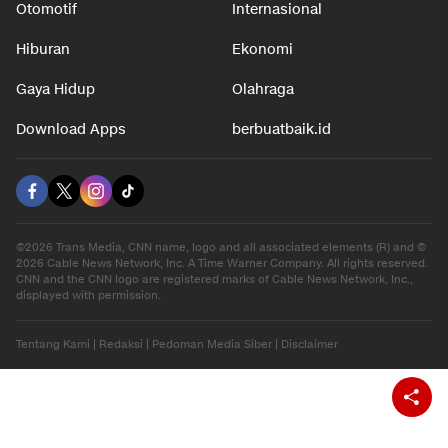
Otomotif
Internasional
Hiburan
Ekonomi
Gaya Hidup
Olahraga
Download Apps
berbuatbaik.id
©2026 Trans Media, CNN name, logo and all associated elements (R) and ©
2026 Cable News Network, Inc. A Time Warner Company. All rights reserved.
CNN and the CNN logo are registered marks of Cable News Network, Inc.,
displayed with permission.
Tentang Kami
|
Redaksi
|
Pedoman Media Siber
|
Disclaimer