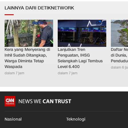
LAINNYA DARI DETIKNETWORK
Kera yang Menyerang di
Lanjutkan Tren
Daftar N
Inhil Sudah Ditangkap,
Penguatan, IHSG
di Dunia
Warga Diminta Tetap
Selangkah Lagi Tembus
Pendudu
Waspada
Level 6.400
dalam 6 j
dalam 7 jam
dalam 7 jam
Nasional
Teknologi