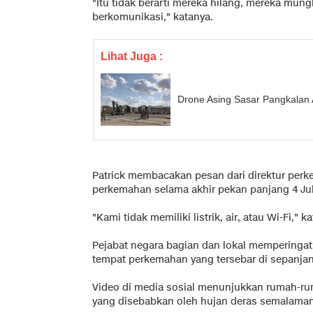
"Itu tidak berarti mereka hilang, mereka mun
berkomunikasi," katanya.
Lihat Juga :
Drone Asing Sasar Pangkalan A
Patrick membacakan pesan dari direktur perk
perkemahan selama akhir pekan panjang 4 Jul
"Kami tidak memiliki listrik, air, atau Wi-Fi," 
Pejabat negara bagian dan lokal memperinga
tempat perkemahan yang tersebar di sepanjang
Video di media sosial menunjukkan rumah-r
yang disebabkan oleh hujan deras semalaman 