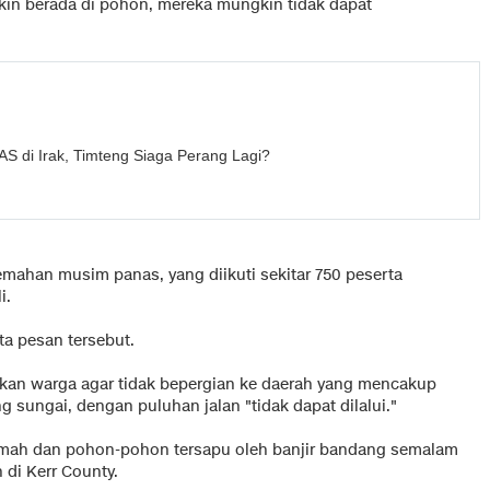
gkin berada di pohon, mereka mungkin tidak dapat
S di Irak, Timteng Siaga Perang Lagi?
emahan musim panas, yang diikuti sekitar 750 peserta
i.
kata pesan tersebut.
tkan warga agar tidak bepergian ke daerah yang mencakup
 sungai, dengan puluhan jalan "tidak dapat dilalui."
umah dan pohon-pohon tersapu oleh banjir bandang semalam
di Kerr County.