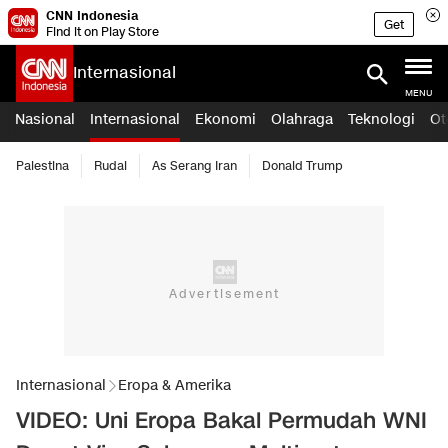
CNN Indonesia
Get
Find it on Play Store
Internasional
MENU
Nasional
Internasional
Ekonomi
Olahraga
Teknologi
Ot
Palestina
Rudal
As Serang Iran
Donald Trump
Internasional
Eropa & Amerika
VIDEO: Uni Eropa Bakal Permudah WNI