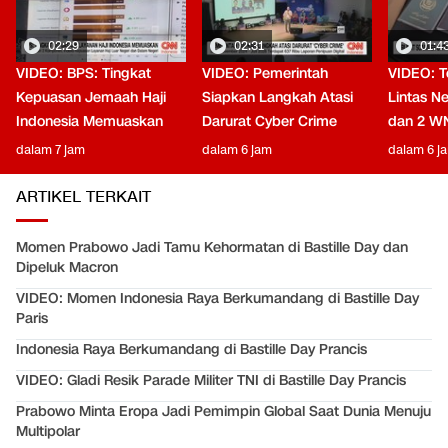
02:29
02:31
01:4
VIDEO: BPS: Tingkat
VIDEO: Pemerintah
VIDEO: T
Kepuasan Jemaah Haji
Siapkan Langkah Atasi
Lintas N
Indonesia Memuaskan
Darurat Cyber Crime
dan 2 W
dalam 7 jam
dalam 6 jam
dalam 6 j
ARTIKEL TERKAIT
Momen Prabowo Jadi Tamu Kehormatan di Bastille Day dan
Dipeluk Macron
VIDEO: Momen Indonesia Raya Berkumandang di Bastille Day
Paris
Indonesia Raya Berkumandang di Bastille Day Prancis
VIDEO: Gladi Resik Parade Militer TNI di Bastille Day Prancis
Prabowo Minta Eropa Jadi Pemimpin Global Saat Dunia Menuju
Multipolar