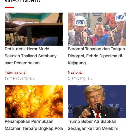
VIDEO LAINNYA
Detik-detik Horor Murid
Berompi Tahanan dan Tangan
Sekolah Thailand Sembunyi
Diborgol, Febrie Diperiksa di
saat Penembakan
Kejagung
Internasional
Nasional
19 menit yang lalu
1 jam yang lalu
Penampakan Permukaan
Trump Beber AS Siapkan
Matahari Terbaru Ungkap Pola
Serangan ke Iran Melebihi