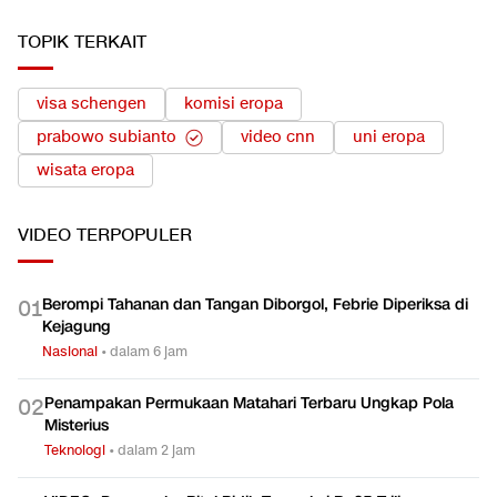
TOPIK TERKAIT
visa schengen
komisi eropa
prabowo subianto
video cnn
uni eropa
wisata eropa
VIDEO
TERPOPULER
Berompi Tahanan dan Tangan Diborgol, Febrie Diperiksa di
0
1
Kejagung
Nasional
•
dalam 6 jam
Penampakan Permukaan Matahari Terbaru Ungkap Pola
0
2
Misterius
Teknologi
•
dalam 2 jam