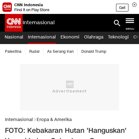
CNN Indonesia
Get
Find it on Play Store
Internasional
MENU
Nasional
Internasional
Ekonomi
Olahraga
Teknologi
Ot
Palestina
Rudal
As Serang Iran
Donald Trump
Internasional
Eropa & Amerika
FOTO: Kebakaran Hutan 'Hanguskan'