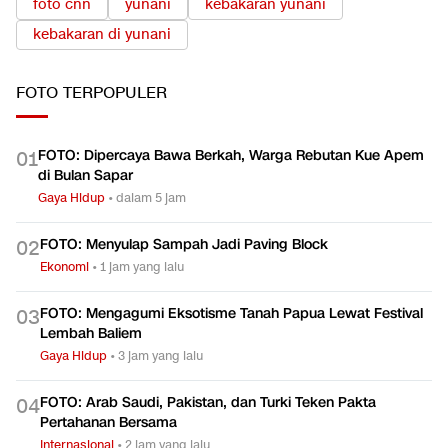
foto cnn
yunani
kebakaran yunani
kebakaran di yunani
FOTO
TERPOPULER
FOTO: Dipercaya Bawa Berkah, Warga Rebutan Kue Apem
0
1
di Bulan Sapar
Gaya Hidup
•
dalam 5 jam
FOTO: Menyulap Sampah Jadi Paving Block
0
2
Ekonomi
•
1 jam yang lalu
FOTO: Mengagumi Eksotisme Tanah Papua Lewat Festival
0
3
Lembah Baliem
Gaya Hidup
•
3 jam yang lalu
FOTO: Arab Saudi, Pakistan, dan Turki Teken Pakta
0
4
Pertahanan Bersama
Internasional
•
2 jam yang lalu