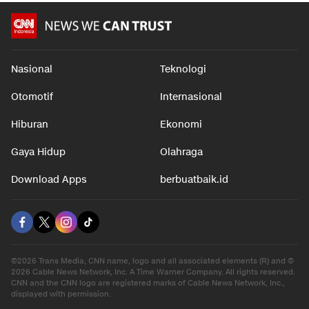
Nasional
Teknologi
Otomotif
Internasional
Hiburan
Ekonomi
Gaya Hidup
Olahraga
Download Apps
berbuatbaik.id
©2026 Trans Media, CNN name, logo and all associated elements (R) and ©
2026 Cable News Network, Inc. A Time Warner Company. All rights reserved.
CNN and the CNN logo are registered marks of Cable News Network, Inc.,
displayed with permission.