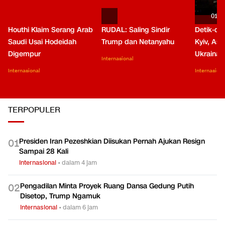
01:0
Houthi Klaim Serang Arab
RUDAL: Saling Sindir
Detik-de
Saudi Usai Hodeidah
Trump dan Netanyahu
Kyiv, Asa
Digempur
Ukraina
Internasional
Internasional
Internasiona
TERPOPULER
Presiden Iran Pezeshkian Diisukan Pernah Ajukan Resign
0
1
Sampai 28 Kali
Internasional
•
dalam 4 jam
Pengadilan Minta Proyek Ruang Dansa Gedung Putih
0
2
Disetop, Trump Ngamuk
Internasional
•
dalam 6 jam