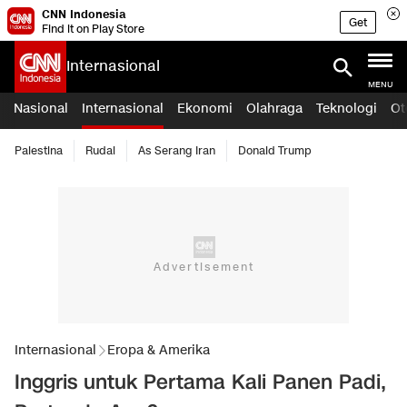
CNN Indonesia
Get
Find it on Play Store
Internasional
MENU
Nasional
Internasional
Ekonomi
Olahraga
Teknologi
Ot
Palestina
Rudal
As Serang Iran
Donald Trump
Internasional
Eropa & Amerika
Inggris untuk Pertama Kali Panen Padi,