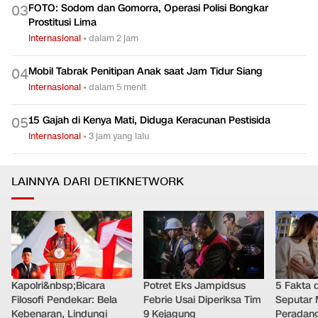
FOTO: Sodom dan Gomorra, Operasi Polisi Bongkar
0
3
Prostitusi Lima
Internasional
•
dalam 2 jam
Mobil Tabrak Penitipan Anak saat Jam Tidur Siang
0
4
Internasional
•
dalam 5 menit
15 Gajah di Kenya Mati, Diduga Keracunan Pestisida
0
5
Internasional
•
3 jam yang lalu
LAINNYA DARI DETIKNETWORK
Kapolri&nbsp;Bicara
Potret Eks Jampidsus
5 Fakta 
Filosofi Pendekar: Bela
Febrie Usai Diperiksa Tim
Seputar M
Kebenaran, Lindungi
9 Kejagung
Peradang