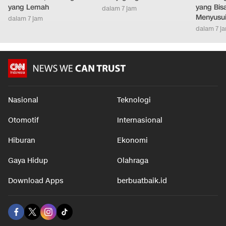
yang Lemah
yang Bis
dalam 7 jam
Menyusu
dalam 7 jam
dalam 7 j
Nasional
Teknologi
Otomotif
Internasional
Hiburan
Ekonomi
Gaya Hidup
Olahraga
Download Apps
berbuatbaik.id