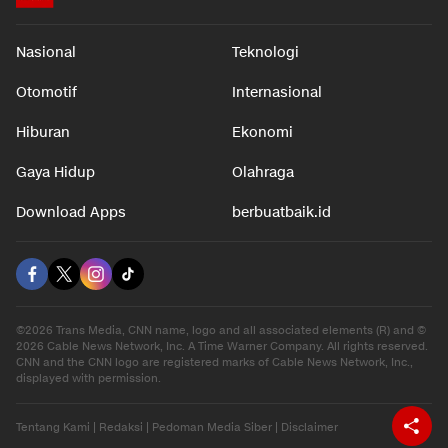
Nasional
Teknologi
Otomotif
Internasional
Hiburan
Ekonomi
Gaya Hidup
Olahraga
Download Apps
berbuatbaik.id
©2026 Trans Media, CNN name, logo and all associated elements (R) and ©
2026 Cable News Network, Inc. A Time Warner Company. All rights reserved.
CNN and the CNN logo are registered marks of Cable News Network, Inc.,
displayed with permission.
Tentang Kami
|
Redaksi
|
Pedoman Media Siber
|
Disclaimer