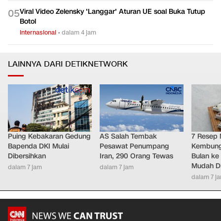
Viral Video Zelensky 'Langgar' Aturan UE soal Buka Tutup
0
5
Botol
Internasional
•
dalam 4 jam
LAINNYA DARI DETIKNETWORK
Puing Kebakaran Gedung
AS Salah Tembak
7 Resep 
Bapenda DKI Mulai
Pesawat Penumpang
Kembung 
Dibersihkan
Iran, 290 Orang Tewas
Bulan ke 
Mudah D
dalam 7 jam
dalam 7 jam
dalam 7 j