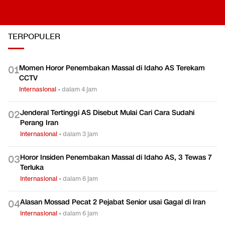
TERPOPULER
Momen Horor Penembakan Massal di Idaho AS Terekam
0
1
CCTV
Internasional
•
dalam 4 jam
Jenderal Tertinggi AS Disebut Mulai Cari Cara Sudahi
0
2
Perang Iran
Internasional
•
dalam 3 jam
Horor Insiden Penembakan Massal di Idaho AS, 3 Tewas 7
0
3
Terluka
Internasional
•
dalam 6 jam
Alasan Mossad Pecat 2 Pejabat Senior usai Gagal di Iran
0
4
Internasional
•
dalam 6 jam