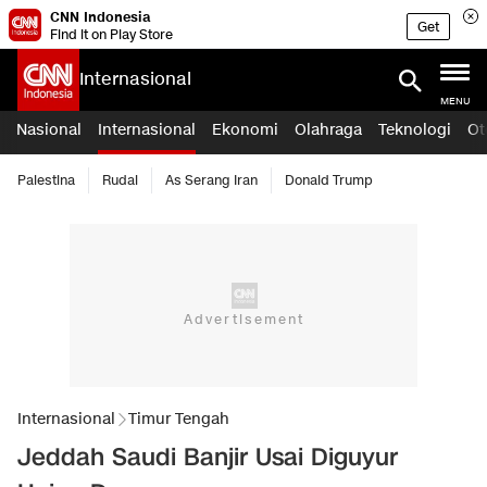
CNN Indonesia
Get
Find it on Play Store
Internasional
MENU
Nasional
Internasional
Ekonomi
Olahraga
Teknologi
Ot
Palestina
Rudal
As Serang Iran
Donald Trump
Internasional
Timur Tengah
Jeddah Saudi Banjir Usai Diguyur