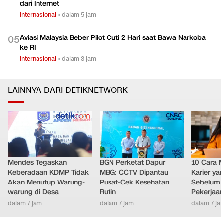
dari Internet
Internasional
•
dalam 5 jam
Aviasi Malaysia Beber Pilot Cuti 2 Hari saat Bawa Narkoba
0
5
ke RI
Internasional
•
dalam 3 jam
LAINNYA DARI DETIKNETWORK
Mendes Tegaskan
BGN Perketat Dapur
10 Cara 
Keberadaan KDMP Tidak
MBG: CCTV Dipantau
Karier y
Akan Menutup Warung-
Pusat-Cek Kesehatan
Sebelum 
warung di Desa
Rutin
Pekerjaa
dalam 7 jam
dalam 7 jam
dalam 7 j