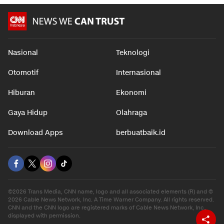
Nasional
Teknologi
Otomotif
Internasional
Hiburan
Ekonomi
Gaya Hidup
Olahraga
Download Apps
berbuatbaik.id
©2026 Trans Media, CNN name, logo and all associated elements (R) and ©
2026 Cable News Network, Inc. A Time Warner Company. All rights reserved.
CNN and the CNN logo are registered marks of Cable News Network, Inc.,
displayed with permission.