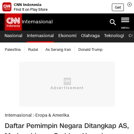
CNN Indonesia
Get
Find it on Play Store
Internasional
MENU
Nasional
Internasional
Ekonomi
Olahraga
Teknologi
Ot
Palestina
Rudal
As Serang Iran
Donald Trump
Internasional
Eropa & Amerika
Daftar Pemimpin Negara Ditangkap AS,