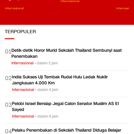
Internasional
Internasional
Internasiona
TERPOPULER
Detik-detik Horor Murid Sekolah Thailand Sembunyi saat
0
1
Penembakan
Internasional
•
dalam 2 jam
India Sukses Uji Tembak Rudal Hulu Ledak Nuklir
0
2
Jangkauan 4.000 Km
Internasional
•
dalam 4 jam
Pelobi Israel Bersiap Jegal Calon Senator Muslim AS El
0
3
Sayed
Internasional
•
dalam 6 jam
Pelaku Penembakan di Sekolah Thailand Diduga Belajar
0
4