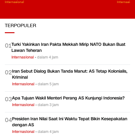
Internasional
Internasiona
TERPOPULER
Turki Yakinkan Iran Pakta Mekkah Mirip NATO Bukan Buat
0
1
Lawan Teheran
Internasional
•
dalam 4 jam
Iran Sebut Dialog Bukan Tanda Manut: AS Tetap Kolonialis,
0
2
Kriminal
Internasional
•
dalam 5 jam
Apa Tujuan Wakil Menteri Perang AS Kunjungi Indonesia?
0
3
Internasional
•
dalam 3 jam
Presiden Iran Nilai Saat Ini Waktu Tepat Bikin Kesepakatan
0
4
dengan AS
Internasional
•
dalam 4 jam