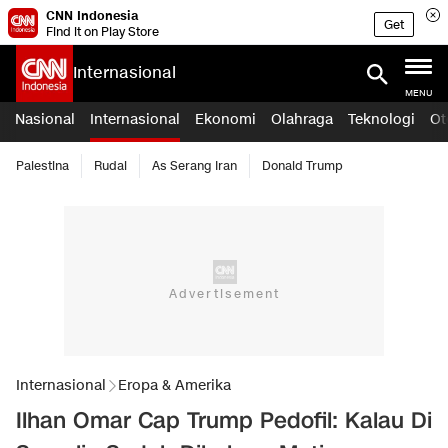
CNN Indonesia
Get
Find it on Play Store
Internasional
MENU
Nasional
Internasional
Ekonomi
Olahraga
Teknologi
Ot
Palestina
Rudal
As Serang Iran
Donald Trump
Internasional
Eropa & Amerika
Ilhan Omar Cap Trump Pedofil: Kalau Di