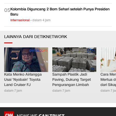
Kolombia Diguncang 2 Bom Sehari setelah Punya Presiden
0
5
Baru
Internasional
•
dalam 4 jam
LAINNYA DARI DETIKNETWORK
Kata Menko Airlangga
Sampah Plastik Jadi
Cara Men
Usai 'Nyobain' Toyota
Paving, Dukung Target
Mertua d
Land Cruiser FJ
Pengurangan Limbah
dari Sik
dalam 7 jam
dalam 7 jam
dalam 7 j