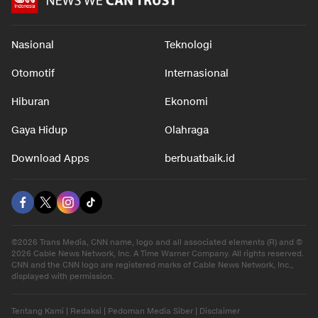
Nasional
Teknologi
Otomotif
Internasional
Hiburan
Ekonomi
Gaya Hidup
Olahraga
Download Apps
berbuatbaik.id
©2026 Trans Media, CNN name, logo and all associated elements (R) and ©
2026 Cable News Network, Inc. A Time Warner Company. All rights reserved.
CNN and the CNN logo are registered marks of Cable News Network, Inc.,
displayed with permission.
Tentang Kami
|
Redaksi
|
Pedoman Media Siber
|
Disclaimer