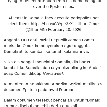
trying to deflect attention from his name being all
over the Epstein files.
At least in Somalia they execute pedophiles not
elect them.
https://t.co/xC3Ype3zXI
— Ilhan Omar
(@IlhanMN)
February 10, 2026
Anggota DPR dari Partai Republik James Comer
murka ke Omar. Ia menyerukan agar anggota
Demokrat itu kembali ke tanah kelahirannya.
"Jika dia sangat mencintai Somalia, dia harus
kembali ke Somalia. dan saya bisa bilang ke Anda,"
ucap Comer, dikutip
Newsweek
.
Kementerian Kehakiman Amerika Serikat merilis 3.5
dokumen Epstein pada awal Februari.
Dalam dokumen tersebut pencarian untuk "Donald
Trump" disebutkan lebih dari 1.800 kali.