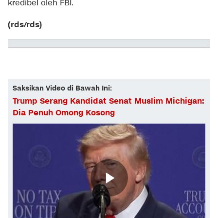
kredibel oleh FBI.
(rds/rds)
Saksikan Video di Bawah Ini:
Trump Serang Kandidat Senat Muslim Michigan:
Dia Penuh Omong Kosong