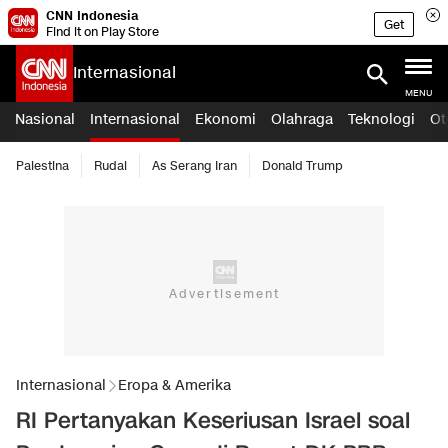
CNN Indonesia
Get
Find it on Play Store
Internasional
MENU
Nasional
Internasional
Ekonomi
Olahraga
Teknologi
Ot
Palestina
Rudal
As Serang Iran
Donald Trump
Internasional
Eropa & Amerika
RI Pertanyakan Keseriusan Israel soal