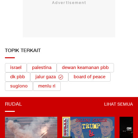
TOPIK TERKAIT
israel
palestina
dewan keamanan pbb
dk pbb
jalur gaza
board of peace
sugiono
menlu ri
RUDAL
LIHAT SEMUA