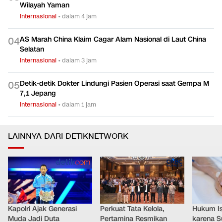
Wilayah Yaman
Internasional
•
dalam 4 jam
AS Marah China Klaim Cagar Alam Nasional di Laut China
0
4
Selatan
Internasional
•
dalam 3 jam
Detik-detik Dokter Lindungi Pasien Operasi saat Gempa M
0
5
7,1 Jepang
Internasional
•
dalam 1 jam
LAINNYA DARI DETIKNETWORK
Kapolri Ajak Generasi
Perkuat Tata Kelola,
Hukum Ist
Muda Jadi Duta
Pertamina Resmikan
karena S