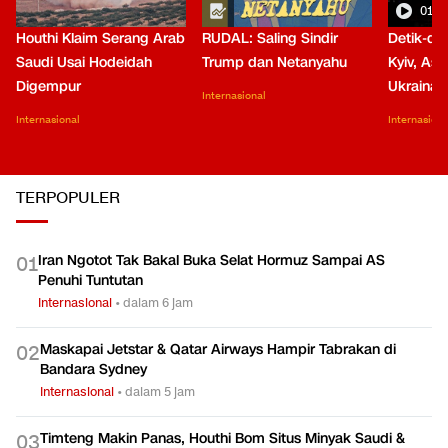
01:0
Houthi Klaim Serang Arab
RUDAL: Saling Sindir
Detik-de
Saudi Usai Hodeidah
Trump dan Netanyahu
Kyiv, Asa
Digempur
Ukraina
Internasional
Internasional
Internasiona
TERPOPULER
Iran Ngotot Tak Bakal Buka Selat Hormuz Sampai AS
0
1
Penuhi Tuntutan
Internasional
•
dalam 6 jam
Maskapai Jetstar & Qatar Airways Hampir Tabrakan di
0
2
Bandara Sydney
Internasional
•
dalam 5 jam
Timteng Makin Panas, Houthi Bom Situs Minyak Saudi &
0
3