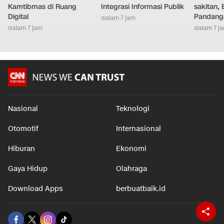
Kamtibmas di Ruang
Integrasi Informasi Publik
sakitan, 
Digital
Pandang
dalam 7 jam
dalam 7 jam
dalam 7 j
Nasional
Teknologi
Otomotif
Internasional
Hiburan
Ekonomi
Gaya Hidup
Olahraga
Download Apps
berbuatbaik.id