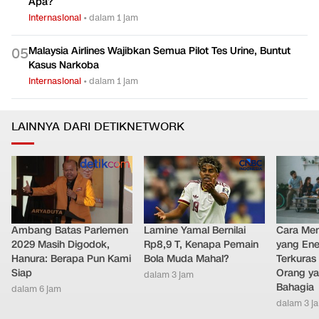
Apa?
Internasional
•
dalam 1 jam
Malaysia Airlines Wajibkan Semua Pilot Tes Urine, Buntut
0
5
Kasus Narkoba
Internasional
•
dalam 1 jam
LAINNYA DARI DETIKNETWORK
Ambang Batas Parlemen
Lamine Yamal Bernilai
Cara Men
2029 Masih Digodok,
Rp8,9 T, Kenapa Pemain
yang Ene
Hanura: Berapa Pun Kami
Bola Muda Mahal?
Terkuras
Siap
Orang ya
dalam 3 jam
Bahagia
dalam 6 jam
dalam 3 j