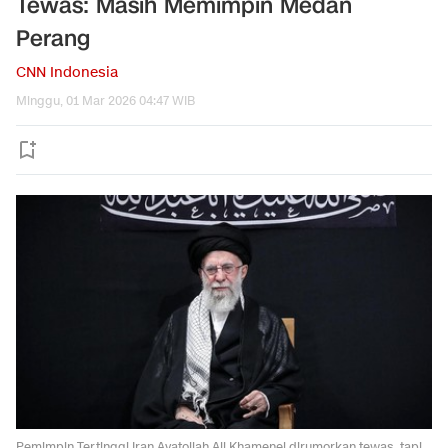
Tewas: Masih Memimpin Medan
Perang
CNN Indonesia
Minggu, 01 Mar 2026 04:47 WIB
Pemimpin Tertinggi Iran Ayatollah Ali Khamenei dirumorkan tewas, tapi