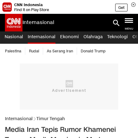
CNN Indonesia
Get
Find it on Play Store
Internasional
MENU
Nasional
Internasional
Ekonomi
Olahraga
Teknologi
Ot
Palestina
Rudal
As Serang Iran
Donald Trump
Internasional
Timur Tengah
Media Iran Tepis Rumor Khamenei