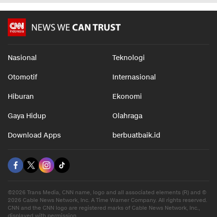
Nasional
Teknologi
Otomotif
Internasional
Hiburan
Ekonomi
Gaya Hidup
Olahraga
Download Apps
berbuatbaik.id
©2026 Trans Media, CNN name, logo and all associated elements (R) and ©
2026 Cable News Network, Inc. A Time Warner Company. All rights reserved.
CNN and the CNN logo are registered marks of Cable News Network, Inc.,
displayed with permission.