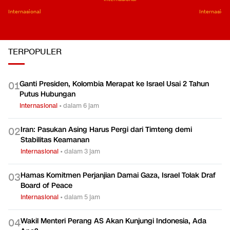
Internasional
Internasiona
TERPOPULER
Ganti Presiden, Kolombia Merapat ke Israel Usai 2 Tahun
0
1
Putus Hubungan
Internasional
•
dalam 6 jam
Iran: Pasukan Asing Harus Pergi dari Timteng demi
0
2
Stabilitas Keamanan
Internasional
•
dalam 3 jam
Hamas Komitmen Perjanjian Damai Gaza, Israel Tolak Draf
0
3
Board of Peace
Internasional
•
dalam 5 jam
Wakil Menteri Perang AS Akan Kunjungi Indonesia, Ada
0
4