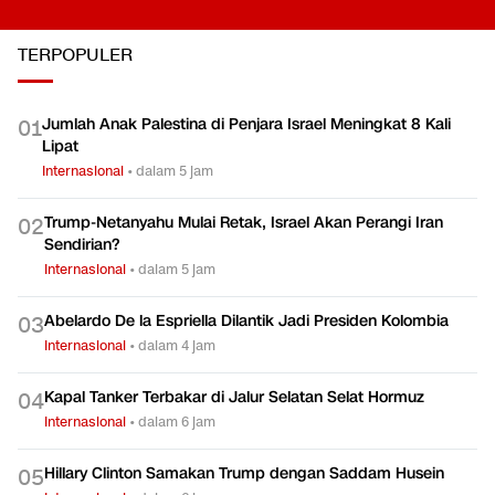
TERPOPULER
Jumlah Anak Palestina di Penjara Israel Meningkat 8 Kali
0
1
Lipat
Internasional
•
dalam 5 jam
Trump-Netanyahu Mulai Retak, Israel Akan Perangi Iran
0
2
Sendirian?
Internasional
•
dalam 5 jam
Abelardo De la Espriella Dilantik Jadi Presiden Kolombia
0
3
Internasional
•
dalam 4 jam
Kapal Tanker Terbakar di Jalur Selatan Selat Hormuz
0
4
Internasional
•
dalam 6 jam
Hillary Clinton Samakan Trump dengan Saddam Husein
0
5