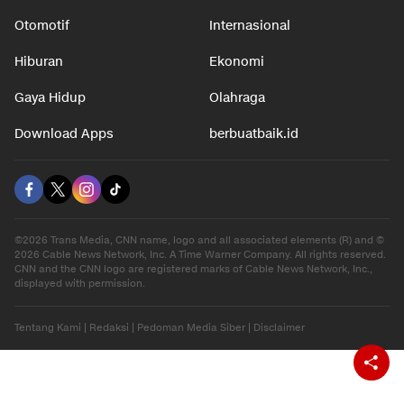
Otomotif
Internasional
Hiburan
Ekonomi
Gaya Hidup
Olahraga
Download Apps
berbuatbaik.id
©2026 Trans Media, CNN name, logo and all associated elements (R) and ©
2026 Cable News Network, Inc. A Time Warner Company. All rights reserved.
CNN and the CNN logo are registered marks of Cable News Network, Inc.,
displayed with permission.
Tentang Kami
|
Redaksi
|
Pedoman Media Siber
|
Disclaimer