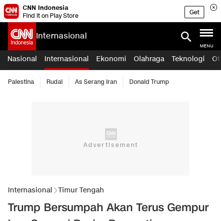
CNN Indonesia
Get
Find it on Play Store
Internasional
MENU
Nasional
Internasional
Ekonomi
Olahraga
Teknologi
Ot
Palestina
Rudal
As Serang Iran
Donald Trump
Internasional
Timur Tengah
Trump Bersumpah Akan Terus Gempur