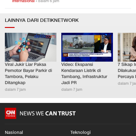
Internasional
•
dalam 6 jam
LAINNYA DARI DETIKNETWORK
Viral Jukir Liar Paksa
Video: Ekspansi
7 Sikap I
Pemotor Bayar Parkir di
Kendaraan Listrik di
Dilakuka
Tambora, Pelaku
Tambang, Infrastruktur
Percaya D
Ditangkap
Jadi PR
dalam 7 j
dalam 7 jam
dalam 7 jam
Nasional
Teknologi