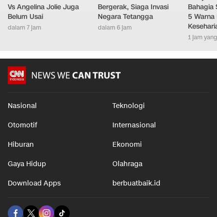
Vs Angelina Jolie Juga
Bergerak, Siaga Invasi
Bahagia 
Belum Usai
Negara Tetangga
5 Warna 
Kesehari
dalam 7 jam
dalam 6 jam
1 jam yang
Nasional
Teknologi
Otomotif
Internasional
Hiburan
Ekonomi
Gaya Hidup
Olahraga
Download Apps
berbuatbaik.id