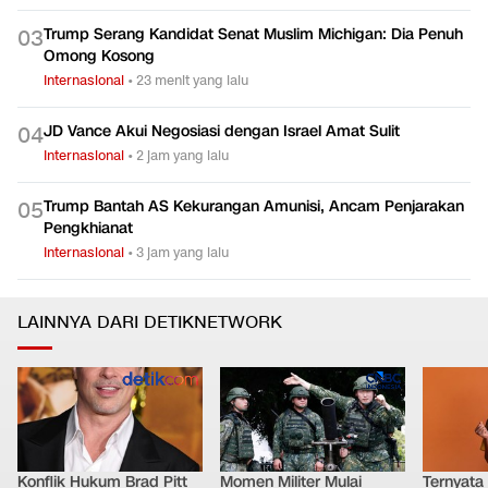
Trump Serang Kandidat Senat Muslim Michigan: Dia Penuh
0
3
Omong Kosong
Internasional
•
23 menit yang lalu
JD Vance Akui Negosiasi dengan Israel Amat Sulit
0
4
Internasional
•
2 jam yang lalu
Trump Bantah AS Kekurangan Amunisi, Ancam Penjarakan
0
5
Pengkhianat
Internasional
•
3 jam yang lalu
LAINNYA DARI DETIKNETWORK
Konflik Hukum Brad Pitt
Momen Militer Mulai
Ternyata