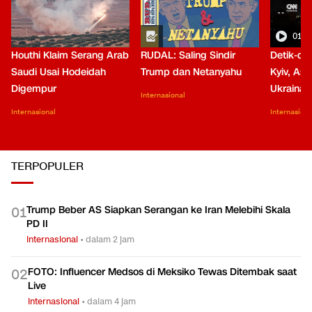
01:0
Houthi Klaim Serang Arab
RUDAL: Saling Sindir
Detik-de
Saudi Usai Hodeidah
Trump dan Netanyahu
Kyiv, Asa
Digempur
Ukraina
Internasional
Internasional
Internasiona
TERPOPULER
Trump Beber AS Siapkan Serangan ke Iran Melebihi Skala
0
1
PD II
Internasional
•
dalam 2 jam
FOTO: Influencer Medsos di Meksiko Tewas Ditembak saat
0
2
Live
Internasional
•
dalam 4 jam