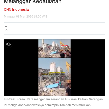
Melanggar Kedaulatan
CNN Indonesia
Minggu, 01 Mar 2026 18:50 WIB
Ilustrasi. Korea Utara mengecam serangan AS-Israel ke Iran. Serangan
ini mengakibatkan tewasnya pemimpin Iran dan menimbulkan