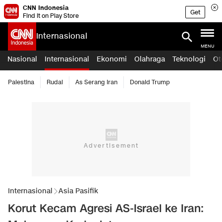
CNN Indonesia
Get
Find it on Play Store
Internasional
MENU
Nasional
Internasional
Ekonomi
Olahraga
Teknologi
Ot
Palestina
Rudal
As Serang Iran
Donald Trump
Internasional
Asia Pasifik
Korut Kecam Agresi AS-Israel ke Iran: