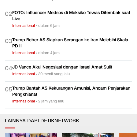
Trump Serang Kandidat Senat Muslim Michigan: Dia Penuh
0
1
Omong Kosong
Internasional
•
dalam 1 jam
FOTO: Influencer Medsos di Meksiko Tewas Ditembak saat
0
2
Live
Internasional
•
dalam 6 jam
Trump Beber AS Siapkan Serangan ke Iran Melebihi Skala
0
3
PD II
Internasional
•
dalam 4 jam
JD Vance Akui Negosiasi dengan Israel Amat Sulit
0
4
Internasional
•
30 menit yang lalu
Trump Bantah AS Kekurangan Amunisi, Ancam Penjarakan
0
5
Pengkhianat
Internasional
•
2 jam yang lalu