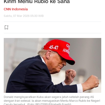
Kirim Menlu Rubio ke Sana
CNN Indonesia
Sabtu, 07 Mar 2026 05:30 WIB
Donald mengisyaratkan Kuba akan segera jatuh setelah perang AS
dengan Iran selesai. Ia akan menugaskan Menlu Marco Rubio ke Negeri
Cerutu tersebut.. (Foto: REUTERS/Elizabeth Frantz)