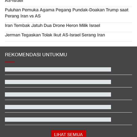
AS-Israel
Puluhan Pemuka Agama Pegang Pundak-Doakan Trump saat
Perang Iran vs AS
Iran Tembak Jatuh Dua Drone Heron Milik Israel
Jerman Tegaskan Tolak Ikut AS-Israel Serang Iran
REKOMENDASI UNTUKMU
Daftar Peraih Penghargaan Piala Presiden 2026: Rivera Pemain
Terbaik
Video Mesum 'Yang Wis Yang' Banyuwangi, Pemeran Pria Jadi
Tersangka
Satu Pemain Thailand Tewas Disambar Petir, 8 Orang Luka-
luka
Total 995 Senpi Ditemukan di Gedung Yayasan Sekolah Pondok
Pinang
Kabar Bahagia Bulutangkis Indonesia, Leo-Indah Sah Menikah