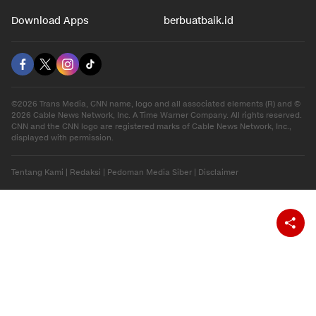
Otomotif
Internasional
Hiburan
Ekonomi
Gaya Hidup
Olahraga
Download Apps
berbuatbaik.id
©2026 Trans Media, CNN name, logo and all associated elements (R) and ©
2026 Cable News Network, Inc. A Time Warner Company. All rights reserved.
CNN and the CNN logo are registered marks of Cable News Network, Inc.,
displayed with permission.
Tentang Kami
|
Redaksi
|
Pedoman Media Siber
|
Disclaimer