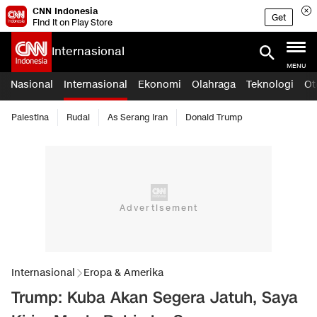
CNN Indonesia
Get
Find it on Play Store
Internasional
MENU
Nasional
Internasional
Ekonomi
Olahraga
Teknologi
Ot
Palestina
Rudal
As Serang Iran
Donald Trump
Internasional
Eropa & Amerika
Trump: Kuba Akan Segera Jatuh, Saya