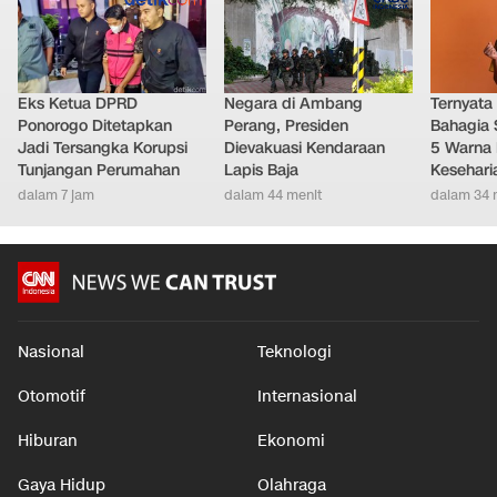
LAINNYA DARI DETIKNETWORK
Eks Ketua DPRD
Negara di Ambang
Ternyata
Ponorogo Ditetapkan
Perang, Presiden
Bahagia 
Jadi Tersangka Korupsi
Dievakuasi Kendaraan
5 Warna 
Tunjangan Perumahan
Lapis Baja
Kesehari
dalam 7 jam
dalam 44 menit
dalam 34 
Nasional
Teknologi