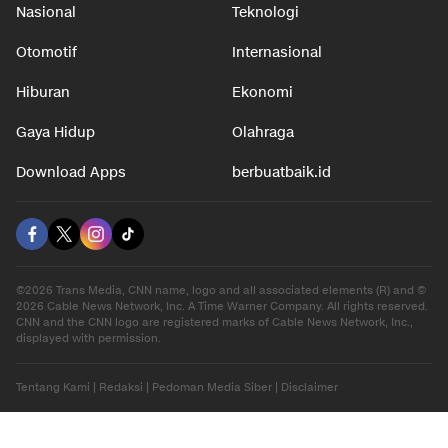
Nasional
Teknologi
Otomotif
Internasional
Hiburan
Ekonomi
Gaya Hidup
Olahraga
Download Apps
berbuatbaik.id
©2026 Trans Media, CNN name, logo and all associated elements (R) and ©
2026 Cable News Network, Inc. A Time Warner Company. All rights reserved.
CNN and the CNN logo are registered marks of Cable News Network, Inc.,
displayed with permission.
Tentang Kami
|
Redaksi
|
Pedoman Media Siber
|
Disclaimer