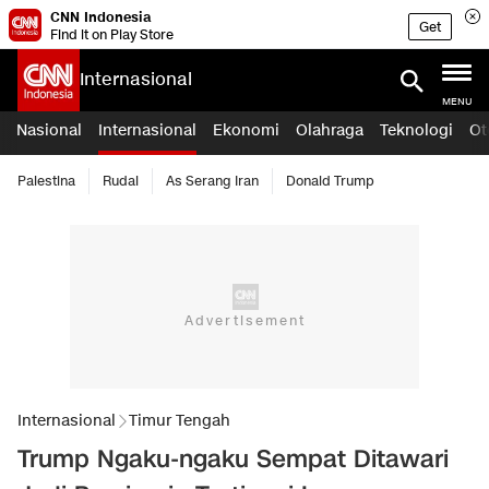
CNN Indonesia
Get
Find it on Play Store
Internasional
MENU
Nasional
Internasional
Ekonomi
Olahraga
Teknologi
Ot
Palestina
Rudal
As Serang Iran
Donald Trump
Internasional
Timur Tengah
Trump Ngaku-ngaku Sempat Ditawari