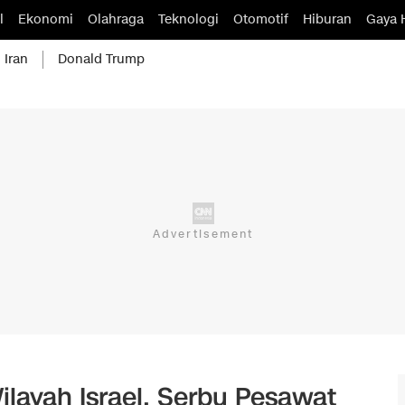
l
Ekonomi
Olahraga
Teknologi
Otomotif
Hiburan
Gaya 
 Iran
Donald Trump
layah Israel, Serbu Pesawat