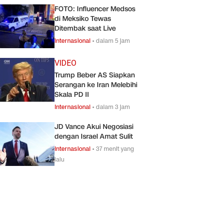
FOTO: Influencer Medsos
di Meksiko Tewas
Ditembak saat Live
Internasional
•
dalam 5 jam
VIDEO
Trump Beber AS Siapkan
Serangan ke Iran Melebihi
Skala PD II
Internasional
•
dalam 3 jam
JD Vance Akui Negosiasi
dengan Israel Amat Sulit
Internasional
•
37 menit yang
lalu