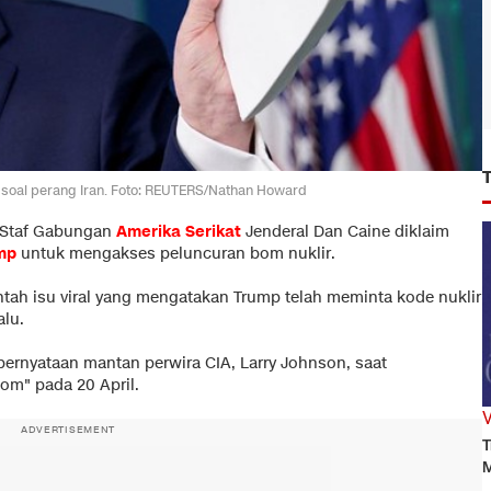
t soal perang Iran. Foto: REUTERS/Nathan Howard
a Staf Gabungan
Amerika Serikat
Jenderal Dan Caine diklaim
mp
untuk mengakses peluncuran bom nuklir.
h isu viral yang mengatakan Trump telah meminta kode nuklir
alu.
ri pernyataan mantan perwira CIA, Larry Johnson, saat
m" pada 20 April.
ADVERTISEMENT
T
M