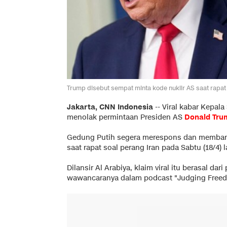
Trump disebut sempat minta kode nuklir AS saat rapa
Jakarta, CNN Indonesia
--
Viral kabar Kepal
menolak permintaan Presiden AS
Donald Tru
Gedung Putih segera merespons dan membanta
saat rapat soal perang Iran pada Sabtu (18/4) l
Dilansir
Al Arabiya
, klaim viral itu berasal da
wawancaranya dalam podcast "Judging Freedo