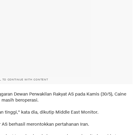
L TO CONTINUE WITH CONTENT
ggaran Dewan Perwakilan Rakyat AS pada Kamis (30/5), Caine
 masih beroperasi.
 tinggi," kata dia, dikutip
Middle East Monitor
.
AS berhasil merontokkan pertahanan Iran.