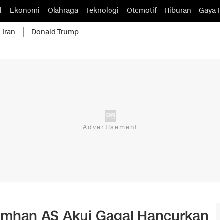
l
Ekonomi
Olahraga
Teknologi
Otomotif
Hiburan
Gaya 
 Iran
Donald Trump
emhan AS Akui Gagal Hancurkan