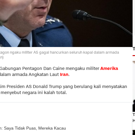
agon ngaku militer AS gagal hancurkan seluruh kapal dalam armada
an)
f Gabungan Pentagon Dan Caine mengaku militer
Amerika
dalam armada Angkatan Laut
Iran
.
aim Presiden AS Donald Trump yang berulang kali menyatakan
menyebut negara ini kalah total.
T
H
n: Saya Tidak Puas, Mereka Kacau