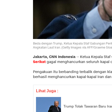
Beda dengan Trump, Ketua Kepala Staf Gabungan Pent
Angkatan Laut Iran. (Getty Images via AFP/Graeme Slo
Jakarta, CNN Indonesia
--
Ketua Kepala Sta
Serikat
gagal menghancurkan seluruh kapal 
Pengakuan itu berbanding terbalik dengan kl
berhasil menghancurkan kapal-kapal Iran dan 
Lihat Juga :
Trump Tolak Tawaran Baru Ira