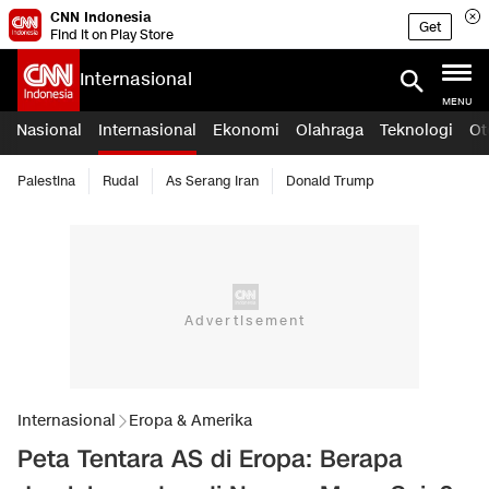
CNN Indonesia
Get
Find it on Play Store
Internasional
MENU
Nasional
Internasional
Ekonomi
Olahraga
Teknologi
Ot
Palestina
Rudal
As Serang Iran
Donald Trump
Internasional
Eropa & Amerika
Peta Tentara AS di Eropa: Berapa