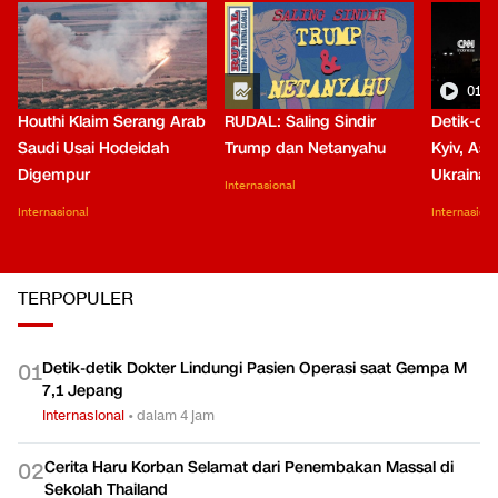
01:0
Houthi Klaim Serang Arab
RUDAL: Saling Sindir
Detik-de
Saudi Usai Hodeidah
Trump dan Netanyahu
Kyiv, Asa
Digempur
Ukraina
Internasional
Internasional
Internasiona
TERPOPULER
Detik-detik Dokter Lindungi Pasien Operasi saat Gempa M
0
1
7,1 Jepang
Internasional
•
dalam 4 jam
Cerita Haru Korban Selamat dari Penembakan Massal di
0
2
Sekolah Thailand