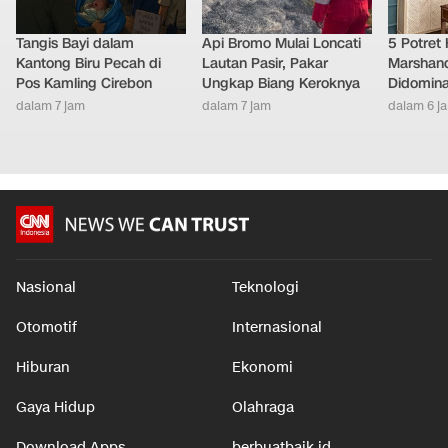
Tangis Bayi dalam
Api Bromo Mulai Loncati
5 Potret
Kantong Biru Pecah di
Lautan Pasir, Pakar
Marshand
Pos Kamling Cirebon
Ungkap Biang Keroknya
Didomina
dalam 7 jam
dalam 7 jam
dalam 6 j
Nasional
Teknologi
Otomotif
Internasional
Hiburan
Ekonomi
Gaya Hidup
Olahraga
Download Apps
berbuatbaik.id