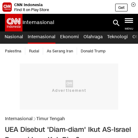
CNN Indonesia
Get
Find it on Play Store
Internasional
MENU
Nasional
Internasional
Ekonomi
Olahraga
Teknologi
Ot
Palestina
Rudal
As Serang Iran
Donald Trump
Internasional
Timur Tengah
UEA Disebut 'Diam-diam' Ikut AS-Israel