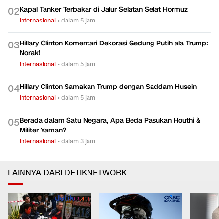
Kapal Tanker Terbakar di Jalur Selatan Selat Hormuz
0
2
Internasional
•
dalam 5 jam
Hillary Clinton Komentari Dekorasi Gedung Putih ala Trump:
0
3
Norak!
Internasional
•
dalam 5 jam
Hillary Clinton Samakan Trump dengan Saddam Husein
0
4
Internasional
•
dalam 5 jam
Berada dalam Satu Negara, Apa Beda Pasukan Houthi &
0
5
Militer Yaman?
Internasional
•
dalam 3 jam
LAINNYA DARI DETIKNETWORK