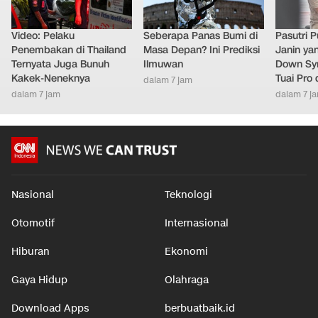
Video: Pelaku
Seberapa Panas Bumi di
Pasutri 
Penembakan di Thailand
Masa Depan? Ini Prediksi
Janin ya
Ternyata Juga Bunuh
Ilmuwan
Down Syn
Kakek-Neneknya
Tuai Pro
dalam 7 jam
dalam 7 jam
dalam 7 j
Nasional
Teknologi
Otomotif
Internasional
Hiburan
Ekonomi
Gaya Hidup
Olahraga
Download Apps
berbuatbaik.id