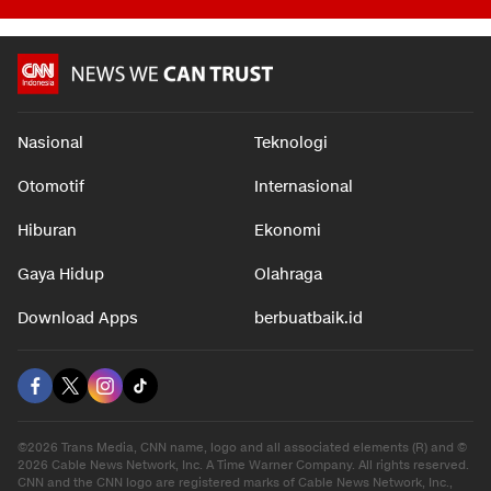
Nasional
Teknologi
Otomotif
Internasional
Hiburan
Ekonomi
Gaya Hidup
Olahraga
Download Apps
berbuatbaik.id
©2026 Trans Media, CNN name, logo and all associated elements (R) and ©
2026 Cable News Network, Inc. A Time Warner Company. All rights reserved.
CNN and the CNN logo are registered marks of Cable News Network, Inc.,