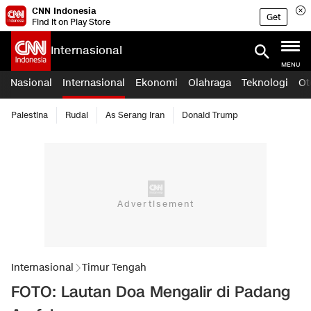
CNN Indonesia
Get
Find it on Play Store
Internasional
MENU
Nasional
Internasional
Ekonomi
Olahraga
Teknologi
Ot
Palestina
Rudal
As Serang Iran
Donald Trump
Internasional
Timur Tengah
FOTO: Lautan Doa Mengalir di Padang