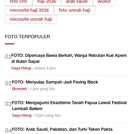
foto cnn
haji 2026
arab saudi
wukuf
microsite haji 2026
foto umrah haji
microsite umrah haji
FOTO
TERPOPULER
FOTO: Dipercaya Bawa Berkah, Warga Rebutan Kue Apem
0
1
di Bulan Sapar
Gaya Hidup
•
dalam 4 jam
FOTO: Menyulap Sampah Jadi Paving Block
0
2
Ekonomi
•
1 jam yang lalu
FOTO: Mengagumi Eksotisme Tanah Papua Lewat Festival
0
3
Lembah Baliem
Gaya Hidup
•
3 jam yang lalu
FOTO: Arab Saudi, Pakistan, dan Turki Teken Pakta
0
4