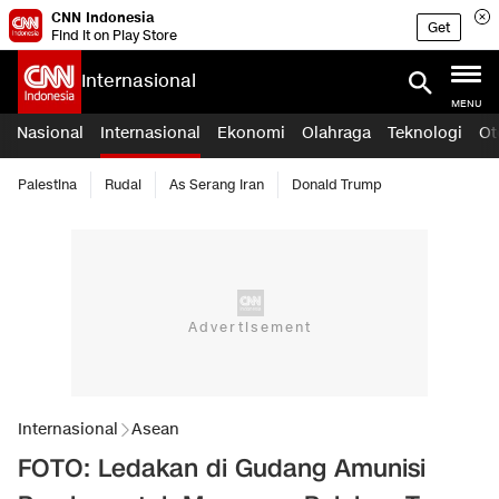
CNN Indonesia
Get
Find it on Play Store
Internasional
MENU
Nasional
Internasional
Ekonomi
Olahraga
Teknologi
Ot
Palestina
Rudal
As Serang Iran
Donald Trump
Internasional
Asean
FOTO: Ledakan di Gudang Amunisi