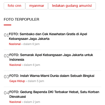
foto cnn
myanmar
ledakan gudang amunisi
FOTO
TERPOPULER
FOTO: Sembako dan Cek Kesehatan Gratis di Apel
0
1
Kebangsaan Jaga Jakarta
Nasional
•
dalam 6 jam
FOTO: Semarak Apel Kebangsaan Jaga Jakarta untuk
0
2
Indonesia
Nasional
•
dalam 6 jam
FOTO: Indah Warna-Warni Dunia dalam Sebuah Bingkai
0
3
Gaya Hidup
•
dalam 5 jam
FOTO: Gedung Bapenda DKI Terbakar Hebat, Satu Korban
0
4
Dievakuasi
Nasional
•
dalam 2 jam