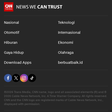
Nasional
Teknologi
Otomotif
Internasional
Hiburan
Ekonomi
Gaya Hidup
Olahraga
Download Apps
berbuatbaik.id
©2026 Trans Media, CNN name, logo and all associated elements (R) and ©
2026 Cable News Network, Inc. A Time Warner Company. All rights reserved.
CNN and the CNN logo are registered marks of Cable News Network, Inc.,
displayed with permission.