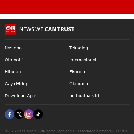
Nasional
Teknologi
Otomotif
Internasional
Hiburan
Ekonomi
Gaya Hidup
Olahraga
Download Apps
berbuatbaik.id
©2026 Trans Media, CNN name, logo and all associated elements (R) and ©