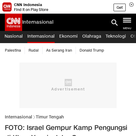
CNN Indonesia
Get
Find it on Play Store
Internasional
MENU
Nasional
Internasional
Ekonomi
Olahraga
Teknologi
Ot
Palestina
Rudal
As Serang Iran
Donald Trump
Internasional
Timur Tengah
FOTO: Israel Gempur Kamp Pengungsi