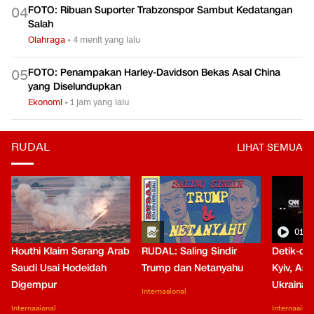
FOTO: Ribuan Suporter Trabzonspor Sambut Kedatangan
0
4
Salah
Olahraga
•
4 menit yang lalu
FOTO: Penampakan Harley-Davidson Bekas Asal China
0
5
yang Diselundupkan
Ekonomi
•
1 jam yang lalu
RUDAL
LIHAT SEMUA
01:0
Houthi Klaim Serang Arab
RUDAL: Saling Sindir
Detik-de
Saudi Usai Hodeidah
Trump dan Netanyahu
Kyiv, Asa
Digempur
Ukraina
Internasional
Internasional
Internasiona