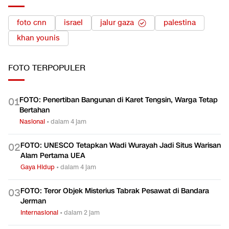
foto cnn
israel
jalur gaza
palestina
khan younis
FOTO
TERPOPULER
FOTO: Penertiban Bangunan di Karet Tengsin, Warga Tetap
0
1
Bertahan
Nasional
•
dalam 4 jam
FOTO: UNESCO Tetapkan Wadi Wurayah Jadi Situs Warisan
0
2
Alam Pertama UEA
Gaya Hidup
•
dalam 4 jam
FOTO: Teror Objek Misterius Tabrak Pesawat di Bandara
0
3
Jerman
Internasional
•
dalam 2 jam