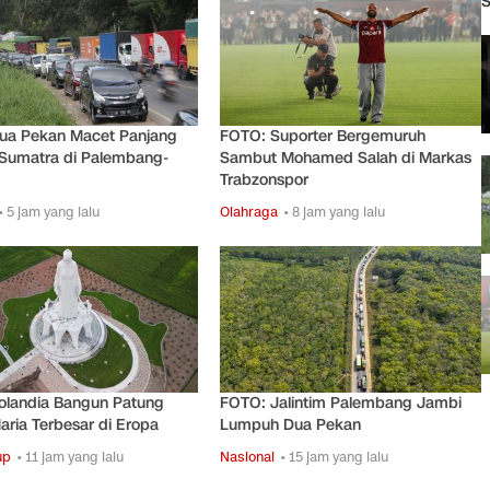
S
ua Pekan Macet Panjang
FOTO: Suporter Bergemuruh
 Sumatra di Palembang-
Sambut Mohamed Salah di Markas
Trabzonspor
• 5 jam yang lalu
Olahraga
• 8 jam yang lalu
olandia Bangun Patung
FOTO: Jalintim Palembang Jambi
ria Terbesar di Eropa
Lumpuh Dua Pekan
up
• 11 jam yang lalu
Nasional
• 15 jam yang lalu