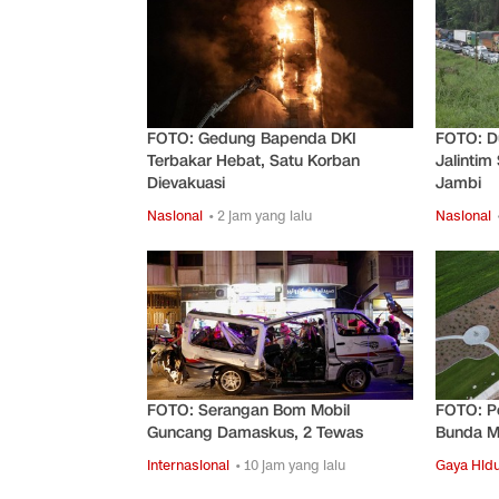
FOTO: Gedung Bapenda DKI
FOTO: D
Terbakar Hebat, Satu Korban
Jalintim
Dievakuasi
Jambi
Nasional
• 2 jam yang lalu
Nasional
FOTO: Serangan Bom Mobil
FOTO: P
Guncang Damaskus, 2 Tewas
Bunda Ma
Internasional
• 10 jam yang lalu
Gaya Hid