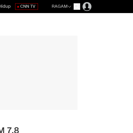
Hidup
CNN TV
RAGAM
M 7,8