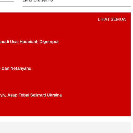
Land Cruiser FJ
LIHAT SEMUA
Saudi Usai Hodeidah Digempur
p dan Netanyahu
yiv, Asap Tebal Selimuti Ukraina