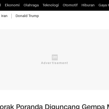
l
Ekonomi
Olahraga
Teknologi
Otomotif
Hiburan
Gaya 
 Iran
Donald Trump
 Porak Poranda Diguncang Gempa 