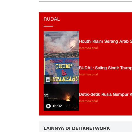
RUDAL
Houthi Klaim Serang Arab 
Internasional
RUDAL: Saling Sindir Trum
Internasional
Detik-detik Rusia Gempur K
Internasional
01:02
LAINNYA DI DETIKNETWORK