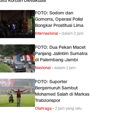
atu Korban Dievakuasi
FOTO: Sodom dan
Gomorra, Operasi Polisi
Bongkar Prostitusi Lima
Internasional
•
dalam 2 jam
FOTO: Dua Pekan Macet
Panjang Jalintim Sumatra
di Palembang-Jambi
Nasional
•
dalam 1 jam
FOTO: Suporter
Bergemuruh Sambut
Mohamed Salah di Markas
Trabzonspor
Olahraga
•
2 jam yang lalu