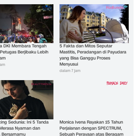
a DKI Membara Tengah
5 Fakta dan Mitos Seputar
Petugas Berjibaku Lebih
Mastitis, Peradangan di Payudara
Jam
yang Bisa Ganggu Proses
Menyusui
jam
dalam 7 jam
cing Sedunia: Ini 5 Tanda
Monica Ivena Rayakan 15 Tahun
 Merasa Nyaman dan
Perjalanan dengan SPECTRUM,
a Bersamamu
Sebuah Perayaan atas Beragam