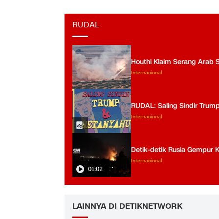
RUDAL
Houthi Klaim Serang Arab 
Internasional
RUDAL: Saling Sindir Trum
Internasional
Detik-detik Rusia Gempur K
Internasional
01:02
LAINNYA DI DETIKNETWORK