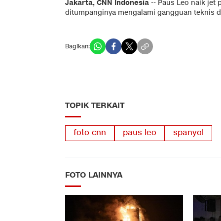
Jakarta, CNN Indonesia
-- Paus Leo naik jet
ditumpanginya mengalami gangguan teknis da
Bagikan:
TOPIK TERKAIT
foto cnn
paus leo
spanyol
FOTO LAINNYA