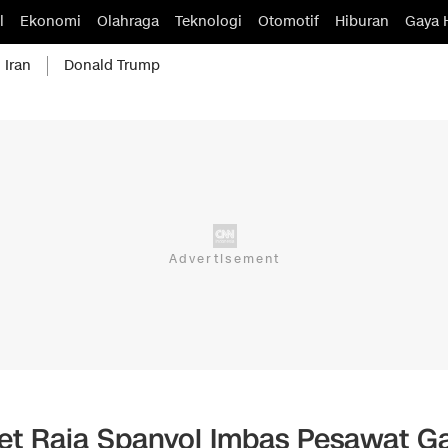
l
Ekonomi
Olahraga
Teknologi
Otomotif
Hiburan
Gaya 
 Iran
Donald Trump
et Raja Spanyol Imbas Pesawat G