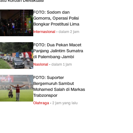
atu Korban Dievakuasi
FOTO: Sodom dan
Gomorra, Operasi Polisi
Bongkar Prostitusi Lima
Internasional
•
dalam 2 jam
FOTO: Dua Pekan Macet
Panjang Jalintim Sumatra
di Palembang-Jambi
Nasional
•
dalam 1 jam
FOTO: Suporter
Bergemuruh Sambut
Mohamed Salah di Markas
Trabzonspor
Olahraga
•
2 jam yang lalu