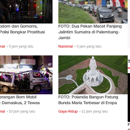
odom dan Gomorra,
FOTO: Dua Pekan Macet Panjang
Polisi Bongkar Prostitusi
Jalintim Sumatra di Palembang-
Jambi
nal
• 5 jam yang lalu
Nasional
• 5 jam yang lalu
erangan Bom Mobil
FOTO: Polandia Bangun Patung
 Damaskus, 2 Tewas
Bunda Maria Terbesar di Eropa
nal
• 10 jam yang lalu
Gaya Hidup
• 11 jam yang lalu
F