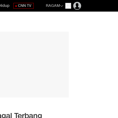
Hidup
CNN TV
RAGAM
agal Terbang