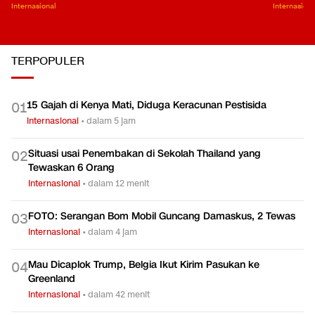
Internasional
Internasiona
TERPOPULER
15 Gajah di Kenya Mati, Diduga Keracunan Pestisida
0
1
Internasional
•
dalam 5 jam
Situasi usai Penembakan di Sekolah Thailand yang
0
2
Tewaskan 6 Orang
Internasional
•
dalam 12 menit
FOTO: Serangan Bom Mobil Guncang Damaskus, 2 Tewas
0
3
Internasional
•
dalam 4 jam
Mau Dicaplok Trump, Belgia Ikut Kirim Pasukan ke
0
4
Greenland
Internasional
•
dalam 42 menit