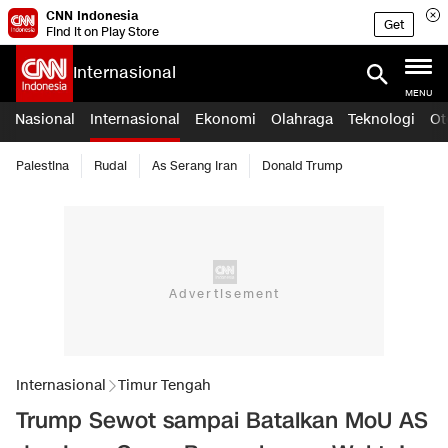
CNN Indonesia
Get
Find it on Play Store
Internasional
MENU
Nasional
Internasional
Ekonomi
Olahraga
Teknologi
Ot
Palestina
Rudal
As Serang Iran
Donald Trump
Internasional
Timur Tengah
Trump Sewot sampai Batalkan MoU AS