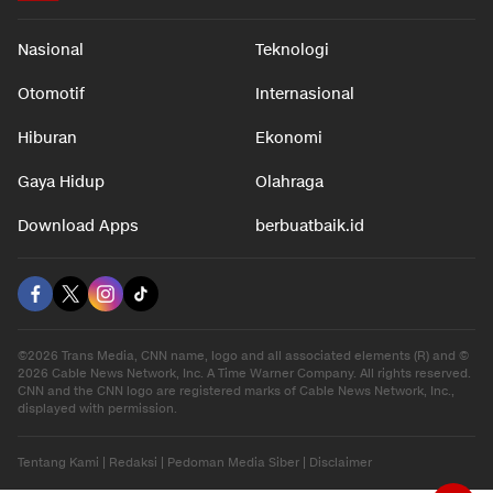
Nasional
Teknologi
Otomotif
Internasional
Hiburan
Ekonomi
Gaya Hidup
Olahraga
Download Apps
berbuatbaik.id
©2026 Trans Media, CNN name, logo and all associated elements (R) and ©
2026 Cable News Network, Inc. A Time Warner Company. All rights reserved.
CNN and the CNN logo are registered marks of Cable News Network, Inc.,
displayed with permission.
Tentang Kami
|
Redaksi
|
Pedoman Media Siber
|
Disclaimer