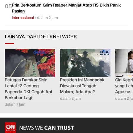
Pria Berkostum Grim Reaper Manjat Atap RS Bikin Panik
0
5
Pasien
Internasional
•
dalam 2 jam
LAINNYA DARI DETIKNETWORK
Petugas Damkar Sisir
Presiden Ini Mendadak
Ciri Kep
Lantai 12 Gedung
Dievakuasi Tengah
yang Lahi
Bapenda DKI Cegah Api
Malam, Ada Apa?
Agustus
Berkobar Lagi
dalam 2 jam
dalam 2 j
dalam 7 jam