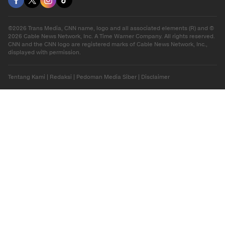
©2026 Trans Media, CNN name, logo and all associated elements (R) and ©
2026 Cable News Network, Inc. A Time Warner Company. All rights reserved.
CNN and the CNN logo are registered marks of Cable News Network, Inc.,
displayed with permission.
Tentang Kami
|
Redaksi
|
Pedoman Media Siber
|
Disclaimer