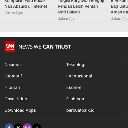
Kumpulan Foto Kocak
Tragis! Karyawan Bergaji
5 Rekome
Nan Absurd di Internet
Rendah Lebih Rentan
Bag untu
Mati Duluan
Aman da
dalam 7 jam
dalam 7 jam
dalam 7 j
Nasional
Teknologi
Otomotif
Internasional
Hiburan
Ekonomi
Gaya Hidup
Olahraga
Download Apps
berbuatbaik.id