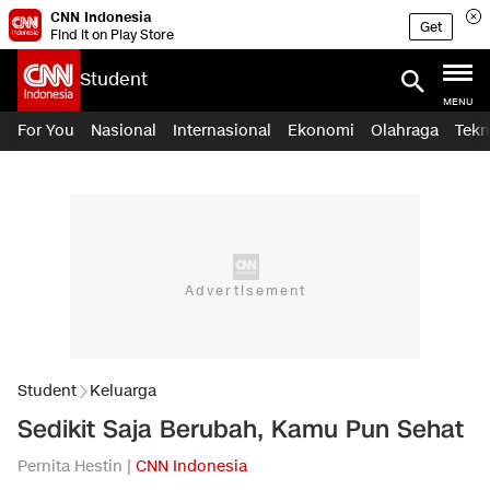
CNN Indonesia
Get
Find it on Play Store
Student
MENU
For You
Nasional
Internasional
Ekonomi
Olahraga
Tekn
Student
Keluarga
Sedikit Saja Berubah, Kamu Pun Sehat
Pernita Hestin |
CNN Indonesia