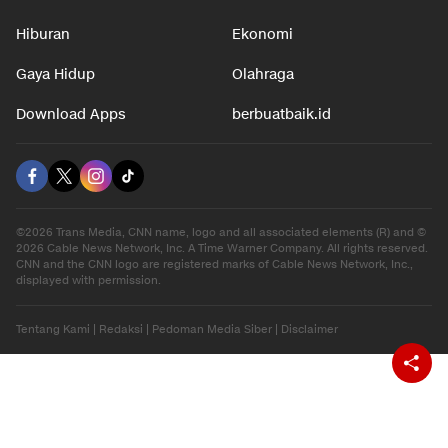
Hiburan
Ekonomi
Gaya Hidup
Olahraga
Download Apps
berbuatbaik.id
©2026 Trans Media, CNN name, logo and all associated elements (R) and ©
2026 Cable News Network, Inc. A Time Warner Company. All rights reserved.
CNN and the CNN logo are registered marks of Cable News Network, Inc.,
displayed with permission.
Tentang Kami
|
Redaksi
|
Pedoman Media Siber
|
Disclaimer