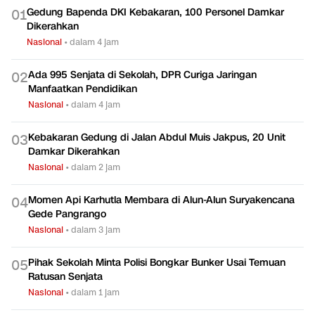
Gedung Bapenda DKI Kebakaran, 100 Personel Damkar
0
1
Dikerahkan
Nasional
•
dalam 4 jam
Ada 995 Senjata di Sekolah, DPR Curiga Jaringan
0
2
Manfaatkan Pendidikan
Nasional
•
dalam 4 jam
Kebakaran Gedung di Jalan Abdul Muis Jakpus, 20 Unit
0
3
Damkar Dikerahkan
Nasional
•
dalam 2 jam
Momen Api Karhutla Membara di Alun-Alun Suryakencana
0
4
Gede Pangrango
Nasional
•
dalam 3 jam
Pihak Sekolah Minta Polisi Bongkar Bunker Usai Temuan
0
5
Ratusan Senjata
Nasional
•
dalam 1 jam