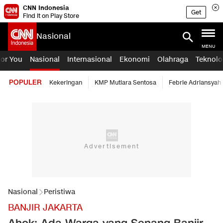
CNN Indonesia
Get
Find it on Play Store
Nasional
MENU
For You
Nasional
Internasional
Ekonomi
Olahraga
Teknolo
POPULER
Kekeringan
KMP Mutiara Sentosa
Febrie Adriansyah
Nasional
Peristiwa
BANJIR JAKARTA