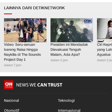
LAINNYA DARI DETIKNETWORK
Video: Seru-seruan
Presiden Ini Mendadak
Ciri Kep
bareng Raisa hingga
Dievakuasi Tengah
yang Lahi
Naykilla di The Sounds
Malam, Ada Apa?
Agustus
Project Day 1
dalam 2 jam
dalam 2 j
dalam 7 jam
Nasional
Teknologi
Otomotif
Internasional