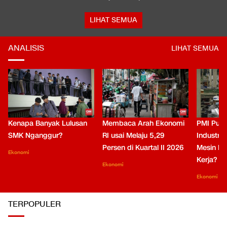
LIHAT SEMUA
ANALISIS
LIHAT SEMUA
Kenapa Banyak Lulusan
Membaca Arah Ekonomi
PMI Puli
SMK Nganggur?
RI usai Melaju 5,29
Industri 
Persen di Kuartal II 2026
Mesin Pe
Ekonomi
Kerja?
Ekonomi
Ekonomi
TERPOPULER