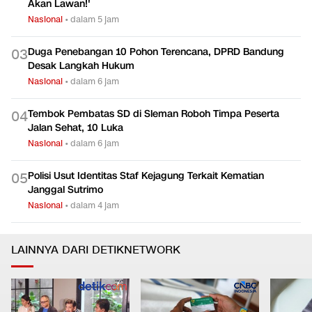
Akan Lawan!'
Nasional
•
dalam 5 jam
Duga Penebangan 10 Pohon Terencana, DPRD Bandung
0
3
Desak Langkah Hukum
Nasional
•
dalam 6 jam
Tembok Pembatas SD di Sleman Roboh Timpa Peserta
0
4
Jalan Sehat, 10 Luka
Nasional
•
dalam 6 jam
Polisi Usut Identitas Staf Kejagung Terkait Kematian
0
5
Janggal Sutrimo
Nasional
•
dalam 4 jam
LAINNYA DARI DETIKNETWORK