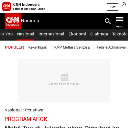
CNN Indonesia
Get
Find it on Play Store
Nasional
MENU
For You
Nasional
Internasional
Ekonomi
Olahraga
Teknolo
POPULER
Kekeringan
KMP Mutiara Sentosa
Febrie Adriansyah
Nasional
Peristiwa
PROGRAM AHOK