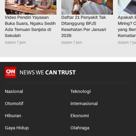
Video Pendiri Yayasan
Daftar 21 Penyakit Tak
Apakah B
Buka Suara, Ngaku Sedih
Ditanggung BPJS
Miring? C
Ada Temuan Senjata di
Kesehatan Per Januari
yang Ben
Sekolah
2026
Kematia
dalam 7 jam
dalam 7 jam
dalam 7 j
Nasional
Teknologi
Otomotif
Internasional
Hiburan
Ekonomi
Gaya Hidup
Olahraga