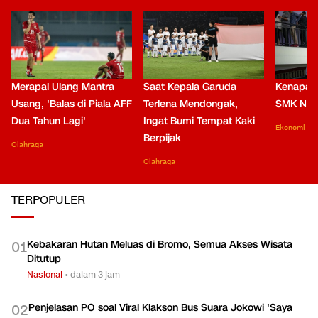
Merapal Ulang Mantra
Saat Kepala Garuda
Kenapa B
Usang, 'Balas di Piala AFF
Terlena Mendongak,
SMK Nga
Dua Tahun Lagi'
Ingat Bumi Tempat Kaki
Ekonomi
Berpijak
Olahraga
Olahraga
TERPOPULER
Kebakaran Hutan Meluas di Bromo, Semua Akses Wisata
0
1
Ditutup
Nasional
•
dalam 3 jam
Penjelasan PO soal Viral Klakson Bus Suara Jokowi 'Saya
0
2