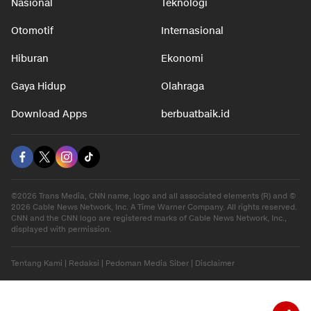
Nasional
Teknologi
Otomotif
Internasional
Hiburan
Ekonomi
Gaya Hidup
Olahraga
Download Apps
berbuatbaik.id
©2026 Trans Media, CNN name, logo and all associated elements (R) and ©
2026 Cable News Network, Inc. A Time Warner Company. All rights reserved.
CNN and the CNN logo are registered marks of Cable News Network, Inc.,
displayed with permission.
Tentang Kami
|
Redaksi
|
Pedoman Media Siber
|
Disclaimer