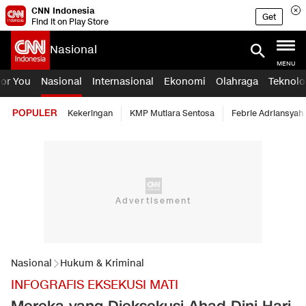
CNN Indonesia
Get
Find it on Play Store
Nasional
MENU
For You
Nasional
Internasional
Ekonomi
Olahraga
Teknolo
POPULER
Kekeringan
KMP Mutiara Sentosa
Febrie Adriansyah
Nasional
Hukum & Kriminal
INFOGRAFIS EKSEKUSI MATI