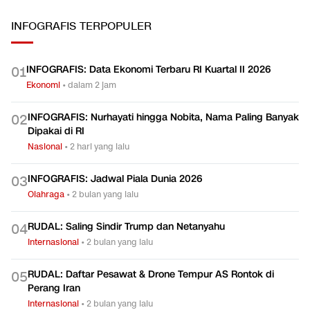
INFOGRAFIS
TERPOPULER
INFOGRAFIS: Data Ekonomi Terbaru RI Kuartal II 2026
0
1
Ekonomi
•
dalam 2 jam
INFOGRAFIS: Nurhayati hingga Nobita, Nama Paling Banyak
0
2
Dipakai di RI
Nasional
•
2 hari yang lalu
INFOGRAFIS: Jadwal Piala Dunia 2026
0
3
Olahraga
•
2 bulan yang lalu
RUDAL: Saling Sindir Trump dan Netanyahu
0
4
Internasional
•
2 bulan yang lalu
RUDAL: Daftar Pesawat & Drone Tempur AS Rontok di
0
5
Perang Iran
Internasional
•
2 bulan yang lalu