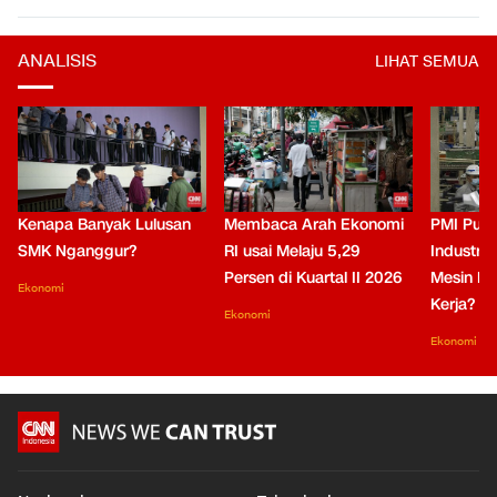
ANALISIS
LIHAT SEMUA
Kenapa Banyak Lulusan
Membaca Arah Ekonomi
PMI Puli
SMK Nganggur?
RI usai Melaju 5,29
Industri 
Persen di Kuartal II 2026
Mesin Pe
Ekonomi
Kerja?
Ekonomi
Ekonomi