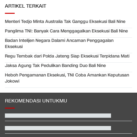
ARTIKEL TERKAIT
Menteri Tedjo Minta Australia Tak Ganggu Eksekusi Bali Nine
Panglima TNI: Banyak Cara Menggagalkan Eksekusi Bali Nine
Badan Intelijen Negara Dalami Ancaman Penggagalan
Eksekusi
Regu Tembak dari Polda Jateng Siap Eksekusi Terpidana Mati
Jaksa Agung Tak Pedulikan Banding Duo Bali Nine
Heboh Pengamanan Eksekusi, TNI Coba Amankan Keputusan
Jokowi
REKOMENDASI UNTUKMU
Menkes Tanggapi Pasien BPJS Meninggal yang Sempat Dicibir
Dokter
Hasil SEA V Cup Women's: Mental Bagus, Indonesia Taklukkan