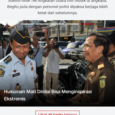
Sukhoi milik TNI Angkatan Udara hilir mudik di angkasa.
Begitu pula dengan personel polisi dipaksa berjaga lebih
ketat dari sebelumnya.
Hukuman Mati Dinilai Bisa Menginspirasi
Ekstremis
Lihat
49
berita lainnya