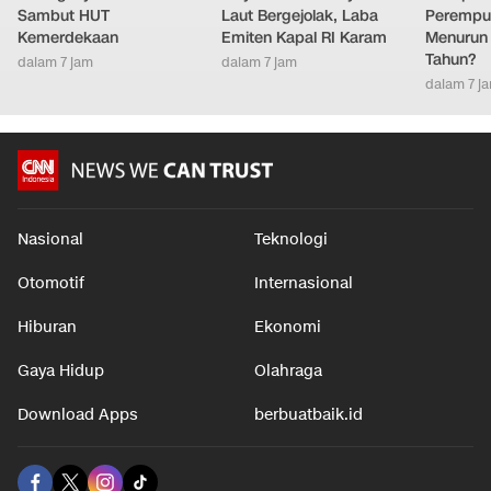
Kolong Fly Over Bersolek
Sinyal Merah Pelayaran:
Kenapa 
Sambut HUT
Laut Bergejolak, Laba
Perempu
Kemerdekaan
Emiten Kapal RI Karam
Menurun 
Tahun?
dalam 7 jam
dalam 7 jam
dalam 7 j
Nasional
Teknologi
Otomotif
Internasional
Hiburan
Ekonomi
Gaya Hidup
Olahraga