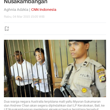
Nusakambangan
Aghnia Adzkia |
CNN Indonesia
Rabu, 04 Mar 2015 15:05 WIB
Dua warga negara Australia terpidana mati yaitu Myuran Sukumaran
dan Andrew Chan akan segera dipindahkan dari LP Kerobokan, Bali, ke
LP Nusakambangan menjelang eksekusi kedua terpidana tersebut.