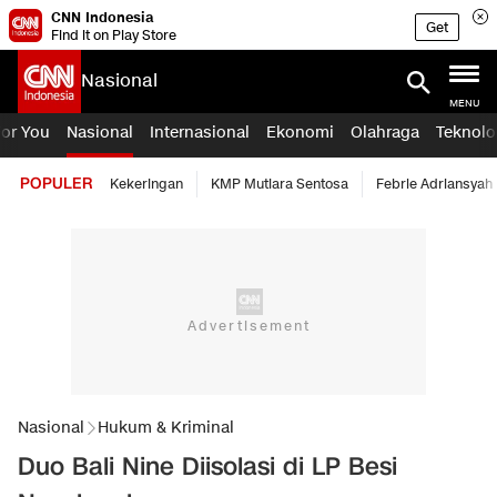
CNN Indonesia
Get
Find it on Play Store
Nasional
MENU
For You
Nasional
Internasional
Ekonomi
Olahraga
Teknolo
POPULER
Kekeringan
KMP Mutiara Sentosa
Febrie Adriansyah
Nasional
Hukum & Kriminal
Duo Bali Nine Diisolasi di LP Besi