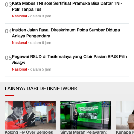
Istana Buka Suara Respons Isu Reshuffle Kabinet Agustus
0
2
Nasional
•
dalam 6 jam
Kata Mabes TNI soal Sertifikat Pramuka Bisa Daftar TNI-
0
3
Polri Tanpa Tes
Nasional
•
dalam 3 jam
Insiden Jalan Raya, Direskrimum Polda Sumbar Diduga
0
4
Aniaya Pengendara
Nasional
•
dalam 6 jam
Pegawai RSUD di Tasikmalaya yang Cibir Pasien BPJS Pilih
0
5
Resign
Nasional
•
dalam 5 jam
LAINNYA DARI DETIKNETWORK