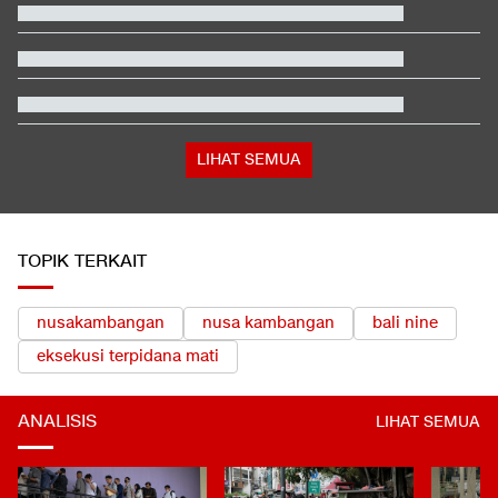
Vietnam
Jadwal Siaran Langsung Singapura vs Indonesia di Piala AFF
2026
Iran Ancam Bikin Negara-negara Teluk Gelap Gulita
Polisi Menang Praperadilan, Status Tersangka Korupsi Rp1,9 M
Gugur
Satu Pemain Thailand Tewas Disambar Petir, 8 Orang Luka-
luka
LIHAT SEMUA
TOPIK TERKAIT
nusakambangan
nusa kambangan
bali nine
eksekusi terpidana mati