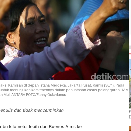
 aksi Kamisan di depan Istana Merdeka, Jakarta Pusat, Kamis (30/4). Pada
i untuk menunjukan komitmennya dalam penuntasan kasus pelanggaran HAM
ulan Mei. ANTARA FOTO/Fanny Octavianus
 penulis dan tidak mencerminkan
P
D
ribu kilometer lebih dari Buenos Aires ke