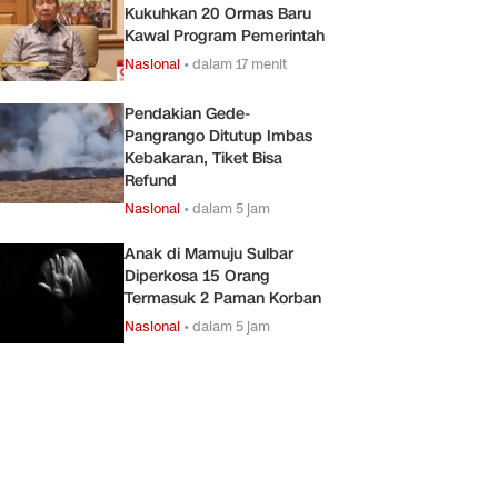
Kukuhkan 20 Ormas Baru
Kawal Program Pemerintah
Nasional
•
dalam 17 menit
Pendakian Gede-
Pangrango Ditutup Imbas
Kebakaran, Tiket Bisa
Refund
Nasional
•
dalam 5 jam
Anak di Mamuju Sulbar
Diperkosa 15 Orang
Termasuk 2 Paman Korban
Nasional
•
dalam 5 jam