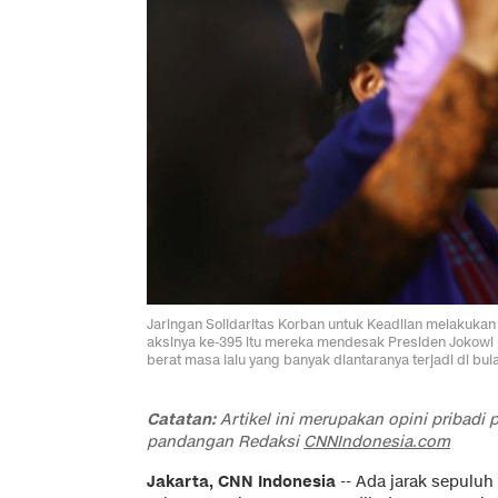
Jaringan Solidaritas Korban untuk Keadilan melakukan
aksinya ke-395 itu mereka mendesak Presiden Jokow
berat masa lalu yang banyak diantaranya terjadi di b
Catatan:
Artikel ini merupakan opini pribadi
pandangan Redaksi
CNNIndonesia.com
Jakarta, CNN Indonesia
-- Ada jarak sepuluh 