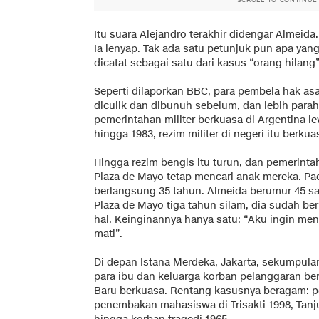
Itu suara Alejandro terakhir didengar Almeida.
Ia lenyap. Tak ada satu petunjuk pun apa yang 
dicatat sebagai satu dari kasus “orang hilang
Seperti dilaporkan BBC, para pembela hak asa
diculik dan dibunuh sebelum, dan lebih parah
pemerintahan militer berkuasa di Argentina l
hingga 1983, rezim militer di negeri itu berku
Hingga rezim bengis itu turun, dan pemerinta
Plaza de Mayo tetap mencari anak mereka. Pad
berlangsung 35 tahun. Almeida berumur 45 sa
Plaza de Mayo tiga tahun silam, dia sudah be
hal. Keinginannya hanya satu: “Aku ingin me
mati”.
Di depan Istana Merdeka, Jakarta, sekumpula
para ibu dan keluarga korban pelanggaran ber
Baru berkuasa. Rentang kasusnya beragam: pe
penembakan mahasiswa di Trisakti 1998, Tanj