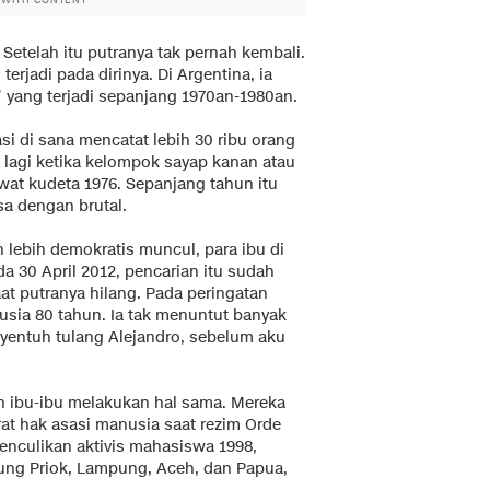
 Setelah itu putranya tak pernah kembali.
terjadi pada dirinya. Di Argentina, ia
” yang terjadi sepanjang 1970an-1980an.
si di sana mencatat lebih 30 ribu orang
 lagi ketika kelompok sayap kanan atau
ewat kudeta 1976. Sepanjang tahun itu
asa dengan brutal.
h lebih demokratis muncul, para ibu di
a 30 April 2012, pencarian itu sudah
at putranya hilang. Pada peringatan
rusia 80 tahun. Ia tak menuntut banyak
nyentuh tulang Alejandro, sebelum aku
n ibu-ibu melakukan hal sama. Mereka
at hak asasi manusia saat rezim Orde
nculikan aktivis mahasiswa 1998,
ung Priok, Lampung, Aceh, dan Papua,