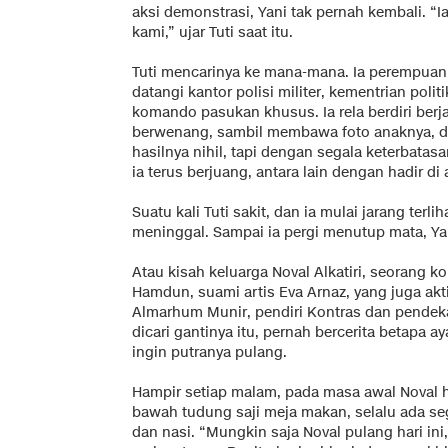
aksi demonstrasi, Yani tak pernah kembali. “
kami,” ujar Tuti saat itu.
Tuti mencarinya ke mana-mana. Ia perempuan y
datangi kantor polisi militer, kementrian po
komando pasukan khusus. Ia rela berdiri berj
berwenang, sambil membawa foto anaknya, dan
hasilnya nihil, tapi dengan segala keterbatas
ia terus berjuang, antara lain dengan hadir di 
Suatu kali Tuti sakit, dan ia mulai jarang terlih
meninggal. Sampai ia pergi menutup mata, Yan
Atau kisah keluarga Noval Alkatiri, seorang k
Hamdun, suami artis Eva Arnaz, yang juga aktif
Almarhum Munir, pendiri Kontras dan pendeka
dicari gantinya itu, pernah bercerita betapa ay
ingin putranya pulang.
Hampir setiap malam, pada masa awal Noval h
bawah tudung saji meja makan, selalu ada seg
dan nasi. “Mungkin saja Noval pulang hari ini