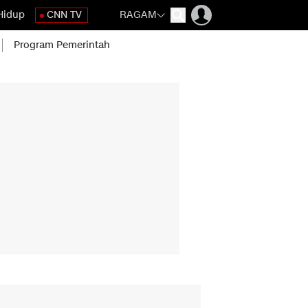
Hidup
CNN TV
RAGAM
Program Pemerintah