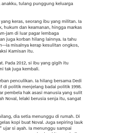
Ia anakku, tulang punggung keluarga
ang keras, seorang ibu yang militan. Ia
litik, hukum dan keamanan, hingga markas
am-jam di luar pagar lembaga
 juga korban hilang lainnya. Ia tahu
an—ia misalnya kerap kesulitan ongkos,
aksi Kamisan itu.
at. Pada 2012, si ibu yang gigih itu
i tak juga kembali.
orban penculikan. Ia hilang bersama Dedi
 di politik menjelang badai politik 1998.
r pembela hak asasi manusia yang sulit
ah Noval, lelaki berusia senja itu, sangat
ilang, dia setia menunggu di rumah. Di
elas kopi buat Noval. Juga sepiring lauk
,” ujar si ayah. Ia menunggu sampai