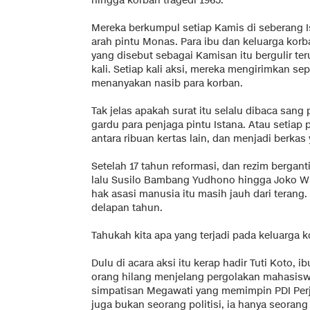
hingga korban tragedi 1965.
Mereka berkumpul setiap Kamis di seberang I
arah pintu Monas. Para ibu dan keluarga korban
yang disebut sebagai Kamisan itu bergulir te
kali. Setiap kali aksi, mereka mengirimkan sep
menanyakan nasib para korban.
Tak jelas apakah surat itu selalu dibaca sang
gardu para penjaga pintu Istana. Atau setiap p
antara ribuan kertas lain, dan menjadi berkas 
Setelah 17 tahun reformasi, dan rezim bergan
lalu Susilo Bambang Yudhono hingga Joko W
hak asasi manusia itu masih jauh dari terang. 
delapan tahun.
Tahukah kita apa yang terjadi pada keluarga 
Dulu di acara aksi itu kerap hadir Tuti Koto, i
orang hilang menjelang pergolakan mahasisw
simpatisan Megawati yang memimpin PDI Perj
juga bukan seorang politisi, ia hanya seorang