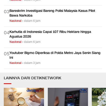
Bareskrim Investigasi Bareng Polisi Malaysia Kasus Pilot
0
3
Bawa Narkoba
Nasional
•
dalam 6 jam
Karhutla di Indonesia Capai 107 Ribu Hektare hingga
0
4
Agustus 2026
Nasional
•
dalam 6 jam
Youtuber Bigmo Diperiksa di Polda Metro Jaya Senin Siang
0
5
Ini
Nasional
•
dalam 3 jam
LAINNYA DARI DETIKNETWORK