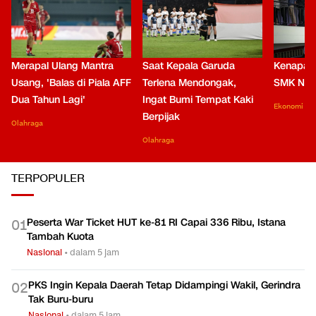
Merapal Ulang Mantra
Saat Kepala Garuda
Kenapa B
Usang, 'Balas di Piala AFF
Terlena Mendongak,
SMK Nga
Dua Tahun Lagi'
Ingat Bumi Tempat Kaki
Ekonomi
Berpijak
Olahraga
Olahraga
TERPOPULER
Peserta War Ticket HUT ke-81 RI Capai 336 Ribu, Istana
0
1
Tambah Kuota
Nasional
•
dalam 5 jam
PKS Ingin Kepala Daerah Tetap Didampingi Wakil, Gerindra
0
2
Tak Buru-buru
Nasional
•
dalam 5 jam