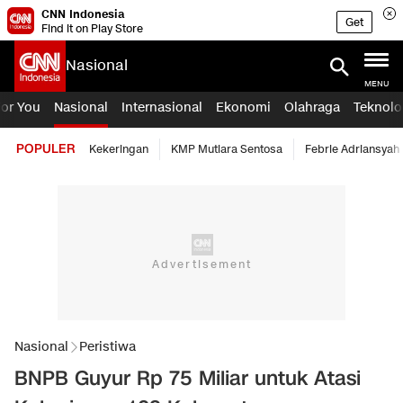
CNN Indonesia
Get
Find it on Play Store
Nasional
MENU
For You
Nasional
Internasional
Ekonomi
Olahraga
Teknolo
POPULER
Kekeringan
KMP Mutiara Sentosa
Febrie Adriansyah
Nasional
Peristiwa
BNPB Guyur Rp 75 Miliar untuk Atasi