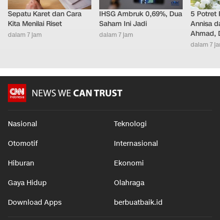
Sepatu Karet dan Cara
IHSG Ambruk 0,69%, Dua
5 Potret
Kita Menilai Riset
Saham Ini Jadi
Annisa d
Ahmad, D
dalam 7 jam
dalam 7 jam
dalam 7 j
Nasional
Teknologi
Otomotif
Internasional
Hiburan
Ekonomi
Gaya Hidup
Olahraga
Download Apps
berbuatbaik.id