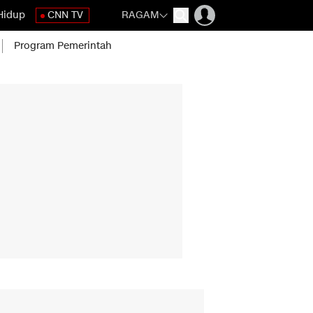
Hidup
CNN TV
RAGAM
Program Pemerintah