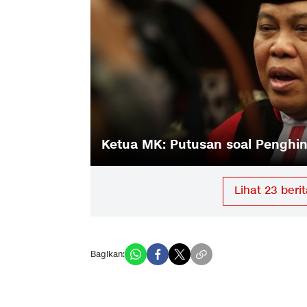
Dihina
Ketua MK: Putusan soal Penghina
Lihat
23
berit
Bagikan: