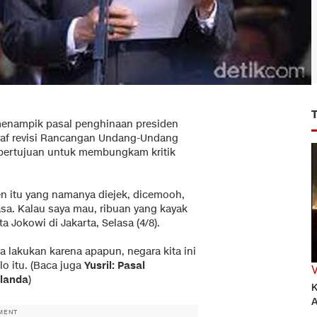
menampik pasal penghinaan presiden
raf revisi Rancangan Undang-Undang
bertujuan untuk membungkam kritik
den itu yang namanya diejek, dicemooh,
asa. Kalau saya mau, ribuan yang kayak
a Jokowi di Jakarta, Selasa (4/8).
aya lakukan karena apapun, negara kita ini
o itu. (Baca juga
Yusril: Pasal
elanda
)
K
A
MENT