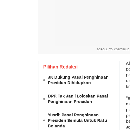
SCROLL TO CONTINUE
A
Pilihan Redaksi
p
p
JK Dukung Pasal Penghinaan
u
Presiden Dihidupkan
kr
DPR Tak Janji Loloskan Pasal
“I
Penghinaan Presiden
m
p
Yusril: Pasal Penghinaan
pa
Presiden Semula Untuk Ratu
ba
Belanda
J