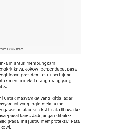
 WITH CONTENT
lih-alih untuk membungkam
engkritiknya, Jokowi berpendapat pasal
enghinaan presiden justru bertujuan
ntuk memproteksi orang-orang yang
itis.
ni untuk masyarakat yang kritis, agar
asyarakat yang ingin melakukan
engawasan atau koreksi tidak dibawa ke
sal-pasal karet. Jadi jangan dibalik-
lik. (Pasal ini) justru memproteksi,” kata
okowi.