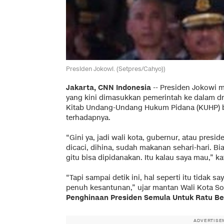
Presiden Jokowi. (Setpres/Cahyo))
Jakarta, CNN Indonesia
-- Presiden Jokowi 
yang kini dimasukkan pemerintah ke dalam d
Kitab Undang-Undang Hukum Pidana (KUHP) 
terhadapnya.
“Gini ya, jadi wali kota, gubernur, atau presi
dicaci, dihina, sudah makanan sehari-hari. Bi
gitu bisa dipidanakan. Itu kalau saya mau,” kat
“Tapi sampai detik ini, hal seperti itu tidak s
penuh kesantunan,” ujar mantan Wali Kota Sol
Penghinaan Presiden Semula Untuk Ratu B
ADVERTISE