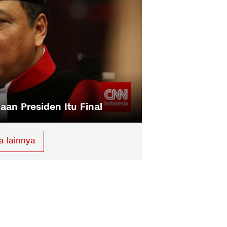
an Presiden Itu Final
SBY Curhat soal
a lainnya