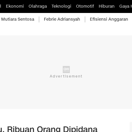
l
Ekonomi
Olahraga
Teknologi
Otomotif
Hiburan
Gaya 
Mutiara Sentosa
Febrie Adriansyah
Efisiensi Anggaran
u, Ribuan Orang Dipidana