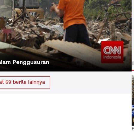
alam Penggusuran
at
69
berita lainnya
F