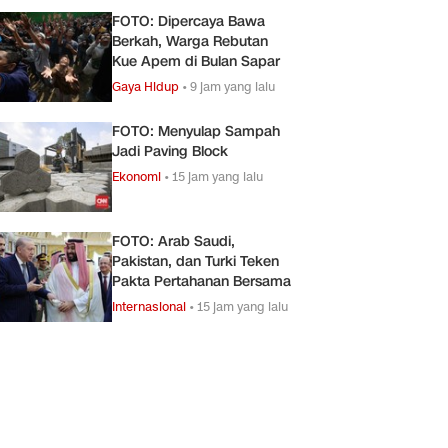
FOTO: Dipercaya Bawa
Berkah, Warga Rebutan
Kue Apem di Bulan Sapar
Gaya Hidup
•
9 jam yang lalu
FOTO: Menyulap Sampah
Jadi Paving Block
Ekonomi
•
15 jam yang lalu
FOTO: Arab Saudi,
Pakistan, dan Turki Teken
Pakta Pertahanan Bersama
Internasional
•
15 jam yang lalu