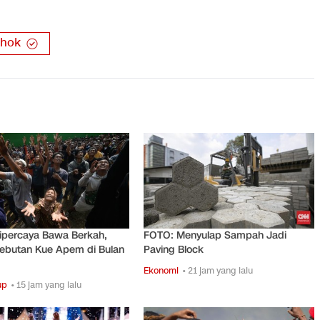
hok
ipercaya Bawa Berkah,
FOTO: Menyulap Sampah Jadi
ebutan Kue Apem di Bulan
Paving Block
Ekonomi
• 21 jam yang lalu
up
• 15 jam yang lalu