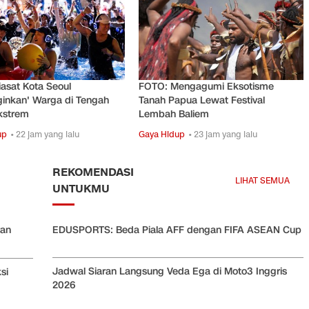
asat Kota Seoul
FOTO: Mengagumi Eksotisme
inkan' Warga di Tengah
Tanah Papua Lewat Festival
kstrem
Lembah Baliem
up
• 22 jam yang lalu
Gaya Hidup
• 23 jam yang lalu
REKOMENDASI
LIHAT SEMUA
UNTUKMU
ran
EDUSPORTS: Beda Piala AFF dengan FIFA ASEAN Cup
Jadwal Siaran Langsung Veda Ega di Moto3 Inggris
si
2026