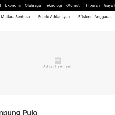
l
Ekonomi
Olahraga
Teknologi
Otomotif
Hiburan
Gaya 
Mutiara Sentosa
Febrie Adriansyah
Efisiensi Anggaran
ampung Pulo