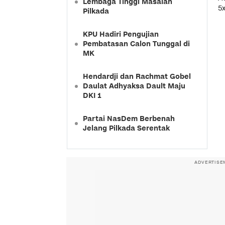
Lembaga Tinggi Masalah
5
Pilkada
KPU Hadiri Pengujian
Pembatasan Calon Tunggal di
MK
Hendardji dan Rachmat Gobel
Daulat Adhyaksa Dault Maju
DKI 1
Partai NasDem Berbenah
Jelang Pilkada Serentak
ADVERTISE