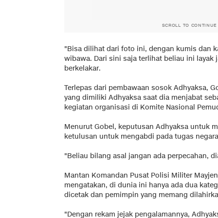
SCROLL TO CONTINUE
"Bisa dilihat dari foto ini, dengan kumis dan
wibawa. Dari sini saja terlihat beliau ini laya
berkelakar.
Terlepas dari pembawaan sosok Adhyaksa, Go
yang dimiliki Adhyaksa saat dia menjabat se
kegiatan organisasi di Komite Nasional Pemu
Menurut Gobel, keputusan Adhyaksa untuk ma
ketulusan untuk mengabdi pada tugas negara
"Beliau bilang asal jangan ada perpecahan, di
Mantan Komandan Pusat Polisi Militer Mayjen 
mengatakan, di dunia ini hanya ada dua kate
dicetak dan pemimpin yang memang dilahirk
"Dengan rekam jejak pengalamannya, Adhyaksa