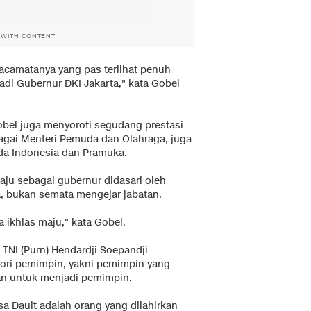
 WITH CONTENT
 kacamatanya yang pas terlihat penuh
k jadi Gubernur DKI Jakarta," kata Gobel
bel juga menyoroti segudang prestasi
bagai Menteri Pemuda dan Olahraga, juga
da Indonesia dan Pramuka.
ju sebagai gubernur didasari oleh
, bukan semata mengejar jabatan.
a ikhlas maju," kata Gobel.
TNI (Purn) Hendardji Soepandji
gori pemimpin, yakni pemimpin yang
an untuk menjadi pemimpin.
 Dault adalah orang yang dilahirkan