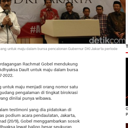
dang untuk maju dalam bursa pencalonan Gubernur DKI Jakarta periode
Perdagangan Rachmat Gobel mendukung
Adhyaksa Dault untuk maju dalam bursa
7-2022.
g untuk maju menjadi orang nomor satu
gudang pengalaman di tingkat birokrasi
yang dinilai punya wibawa.
G
alam testimoni yang dia pidatokan di
P
tas podium acara pendaulatan, Jakarta,
had (20/9), Gobel menggambarkan sosok
dhyaksa lewat baligo besar seukuran