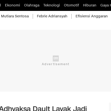
l
Ekonomi
Olahraga
Teknologi
Otomotif
Hiburan
Gaya 
Mutiara Sentosa
Febrie Adriansyah
Efisiensi Anggaran
Adhyaksa Dault Layak Jadi