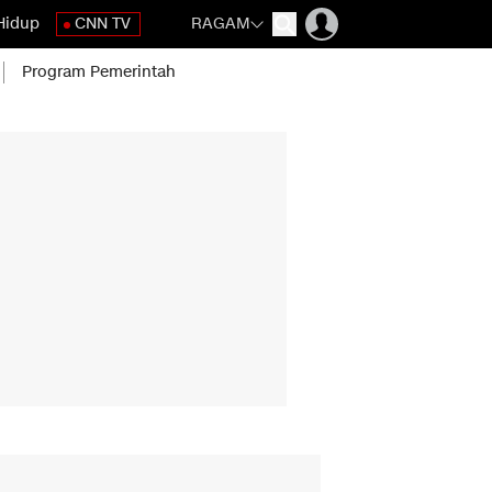
Hidup
CNN TV
RAGAM
Program Pemerintah