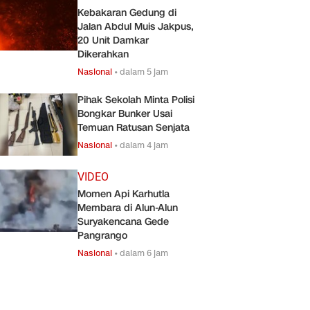
Kebakaran Gedung di
Jalan Abdul Muis Jakpus,
20 Unit Damkar
Dikerahkan
Nasional
•
dalam 5 jam
Pihak Sekolah Minta Polisi
Bongkar Bunker Usai
Temuan Ratusan Senjata
Nasional
•
dalam 4 jam
VIDEO
Momen Api Karhutla
Membara di Alun-Alun
Suryakencana Gede
Pangrango
Nasional
•
dalam 6 jam