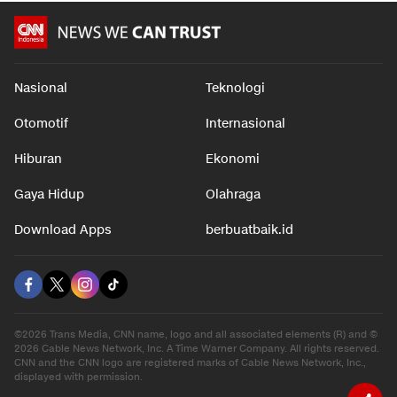
Nasional
Teknologi
Otomotif
Internasional
Hiburan
Ekonomi
Gaya Hidup
Olahraga
Download Apps
berbuatbaik.id
©2026 Trans Media, CNN name, logo and all associated elements (R) and ©
2026 Cable News Network, Inc. A Time Warner Company. All rights reserved.
CNN and the CNN logo are registered marks of Cable News Network, Inc.,
displayed with permission.