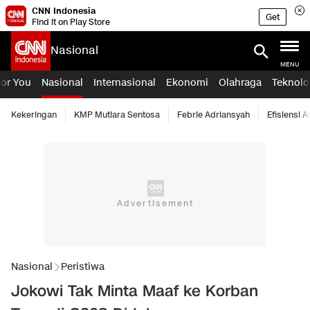
CNN Indonesia
Get
Find it on Play Store
Nasional
MENU
For You
Nasional
Internasional
Ekonomi
Olahraga
Teknolo
Kekeringan
KMP Mutiara Sentosa
Febrie Adriansyah
Efisiensi 
Nasional
Peristiwa
Jokowi Tak Minta Maaf ke Korban