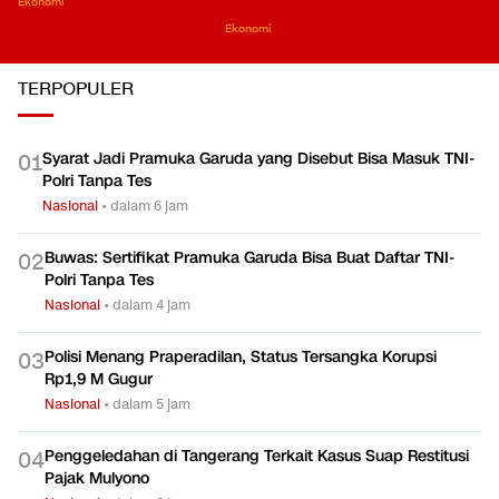
Ekonomi
Ekonomi
TERPOPULER
Syarat Jadi Pramuka Garuda yang Disebut Bisa Masuk TNI-
0
1
Polri Tanpa Tes
Nasional
•
dalam 6 jam
Buwas: Sertifikat Pramuka Garuda Bisa Buat Daftar TNI-
0
2
Polri Tanpa Tes
Nasional
•
dalam 4 jam
Polisi Menang Praperadilan, Status Tersangka Korupsi
0
3
Rp1,9 M Gugur
Nasional
•
dalam 5 jam
Penggeledahan di Tangerang Terkait Kasus Suap Restitusi
0
4
Pajak Mulyono