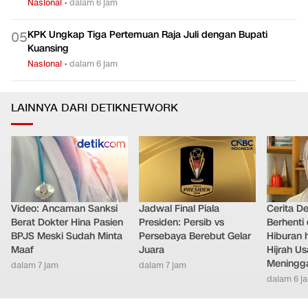
Nasional
•
dalam 6 jam
KPK Ungkap Tiga Pertemuan Raja Juli dengan Bupati
0
5
Kuansing
Nasional
•
dalam 6 jam
LAINNYA DARI DETIKNETWORK
Video: Ancaman Sanksi
Jadwal Final Piala
Cerita D
Berat Dokter Hina Pasien
Presiden: Persib vs
Berhenti 
BPJS Meski Sudah Minta
Persebaya Berebut Gelar
Hiburan h
Maaf
Juara
Hijrah Us
Meningg
dalam 7 jam
dalam 7 jam
dalam 6 j