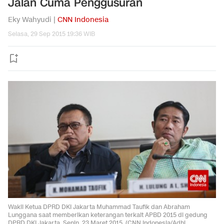
Jalan Cuma Penggusuran
Eky Wahyudi |
CNN Indonesia
Selasa, 29 Sep 2015 19:36 WIB
Wakil Ketua DPRD DKI Jakarta Muhammad Taufik dan Abraham
Lunggana saat memberikan keterangan terkait APBD 2015 di gedung
DPRD DKI Jakarta, Senin, 23 Maret 2015. (CNN Indonesia/Adhi