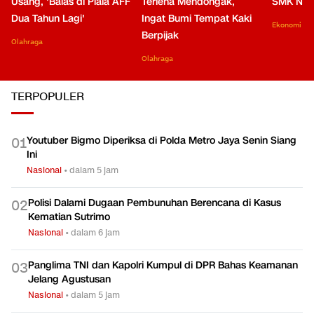
Usang, 'Balas di Piala AFF
Terlena Mendongak,
SMK Nga
Dua Tahun Lagi'
Ingat Bumi Tempat Kaki
Ekonomi
Berpijak
Olahraga
Olahraga
TERPOPULER
Youtuber Bigmo Diperiksa di Polda Metro Jaya Senin Siang
0
1
Ini
Nasional
•
dalam 5 jam
Polisi Dalami Dugaan Pembunuhan Berencana di Kasus
0
2
Kematian Sutrimo
Nasional
•
dalam 6 jam
Panglima TNI dan Kapolri Kumpul di DPR Bahas Keamanan
0
3
Jelang Agustusan
Nasional
•
dalam 5 jam