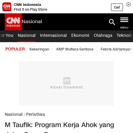
CNN Indonesia
Get
Find it on Play Store
Nasional
MENU
For You
Nasional
Internasional
Ekonomi
Olahraga
Teknolo
POPULER
Kekeringan
KMP Mutiara Sentosa
Febrie Adriansyah
Nasional
Peristiwa
M Taufik: Program Kerja Ahok yang