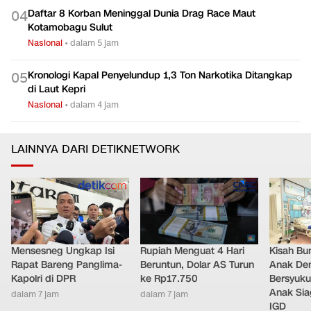
Daftar 8 Korban Meninggal Dunia Drag Race Maut
0
4
Kotamobagu Sulut
Nasional
•
dalam 5 jam
Kronologi Kapal Penyelundup 1,3 Ton Narkotika Ditangkap
0
5
di Laut Kepri
Nasional
•
dalam 4 jam
LAINNYA DARI DETIKNETWORK
Mensesneg Ungkap Isi
Rupiah Menguat 4 Hari
Kisah Bu
Rapat Bareng Panglima-
Beruntun, Dolar AS Turun
Anak Dem
Kapolri di DPR
ke Rp17.750
Bersyuku
Anak Sia
dalam 7 jam
dalam 7 jam
IGD