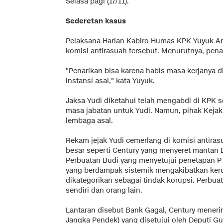
Selasa pagi (17/11).
Sederetan kasus
Pelaksana Harian Kabiro Humas KPK Yuyuk A
komisi antirasuah tersebut. Menurutnya, pena
"Penarikan bisa karena habis masa kerjanya d
instansi asal," kata Yuyuk.
Jaksa Yudi diketahui telah mengabdi di KPK s
masa jabatan untuk Yudi. Namun, pihak Keja
lembaga asal.
Rekam jejak Yudi cemerlang di komisi antira
besar seperti Century yang menyeret mantan 
Perbuatan Budi yang menyetujui penetapan P
yang berdampak sistemik mengakibatkan ker
dikategorikan sebagai tindak korupsi. Perbuat
sendiri dan orang lain.
Lantaran disebut Bank Gagal, Century meneri
Jangka Pendek) yang disetujui oleh Deputi Gu