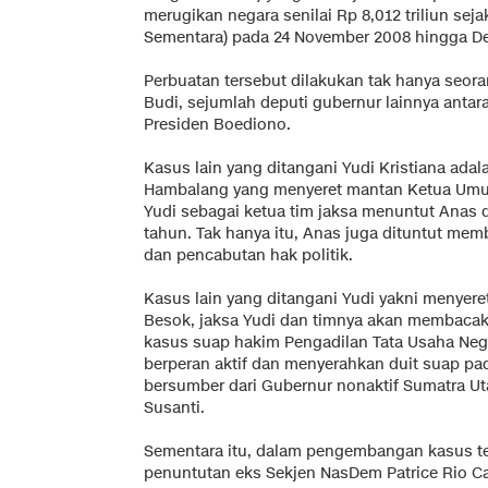
merugikan negara senilai Rp 8,012 triliun se
Sementara) pada 24 November 2008 hingga D
Perbuatan tersebut dilakukan tak hanya seoran
Budi, sejumlah deputi gubernur lainnya antara 
Presiden Boediono.
Kasus lain yang ditangani Yudi Kristiana ada
Hambalang yang menyeret mantan Ketua Umu
Yudi sebagai ketua tim jaksa menuntut Anas
tahun. Tak hanya itu, Anas juga dituntut mem
dan pencabutan hak politik.
Kasus lain yang ditangani Yudi yakni menyer
Besok, jaksa Yudi dan timnya akan membacak
kasus suap hakim Pengadilan Tata Usaha Nega
berperan aktif dan menyerahkan duit suap pad
bersumber dari Gubernur nonaktif Sumatra Uta
Susanti.
Sementara itu, dalam pengembangan kasus te
penuntutan eks Sekjen NasDem Patrice Rio Ca