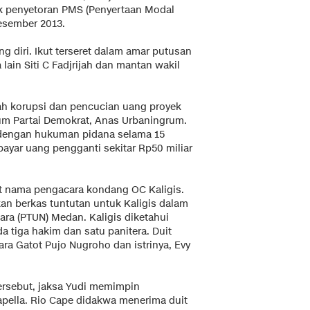
jak penyetoran PMS (Penyertaan Modal
esember 2013.
g diri. Ikut terseret dalam amar putusan
lain Siti C Fadjrijah dan mantan wakil
lah korupsi dan pencucian uang proyek
m Partai Demokrat, Anas Urbaningrum.
 dengan hukuman pidana selama 15
bayar uang pengganti sekitar Rp50 miliar
et nama pengacara kondang OC Kaligis.
an berkas tuntutan untuk Kaligis dalam
ra (PTUN) Medan. Kaligis diketahui
a tiga hakim dan satu panitera. Duit
ra Gatot Pujo Nugroho dan istrinya, Evy
rsebut, jaksa Yudi memimpin
pella. Rio Cape didakwa menerima duit