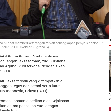
eno Aji saat memberi keterangan terkait penangkapan penyidik senior KPK
5).(ANTARA FOTO/Akbar Nugroho G)
Wakil Ketua Komisi Pemberantasan
hilangan jaksa terbaik, Yudi Kristiana,
saan Agung. Yudi terkenal dengan sikap
di KPK.
atu jaksa terbaik yang ditempatkan di
ggap tegas dan berani serta lurus-
NN Indonesia, Selasa (17/11).
S
d
romosi jabatan diberikan oleh Kejaksaan
tan antara penarikan Yudi dengan
 meja hijau.