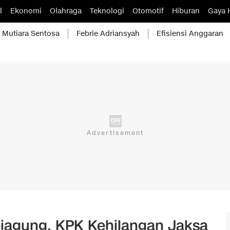
l
Ekonomi
Olahraga
Teknologi
Otomotif
Hiburan
Gaya 
Mutiara Sentosa
Febrie Adriansyah
Efisiensi Anggaran
Kejagung, KPK Kehilangan Jaksa