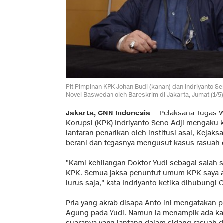
Plt Pimpinan KPK Johan Budi (kanan) dan Indriyanto S
Novel Baswedan oleh Bareskrim di Jakarta, Jumat (1/
Jakarta, CNN Indonesia
-- Pelaksana Tugas 
Korupsi (KPK) Indriyanto Seno Adji mengaku ke
lantaran penarikan oleh institusi asal, Kejak
berani dan tegasnya mengusut kasus rasuah 
"Kami kehilangan Doktor Yudi sebagai salah s
KPK. Semua jaksa penuntut umum KPK saya an
lurus saja," kata Indriyanto ketika dihubungi C
Pria yang akrab disapa Anto ini mengatakan p
Agung pada Yudi. Namun ia menampik ada kai
suaranya yang lantang dalam sidang rasuah di