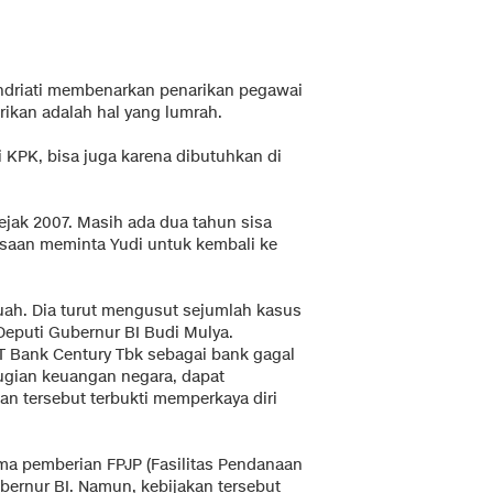
ndriati membenarkan penarikan pegawai
rikan adalah hal yang lumrah.
i KPK, bisa juga karena dibutuhkan di
ejak 2007. Masih ada dua tahun sisa
ksaan meminta Yudi untuk kembali ke
suah. Dia turut mengusut sejumlah kasus
Deputi Gubernur BI Budi Mulya.
T Bank Century Tbk sebagai bank gagal
ugian keuangan negara, dapat
an tersebut terbukti memperkaya diri
ma pemberian FPJP (Fasilitas Pendanaan
bernur BI. Namun, kebijakan tersebut