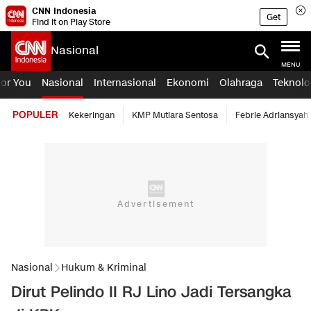
CNN Indonesia
Get
Find it on Play Store
Nasional
MENU
For You
Nasional
Internasional
Ekonomi
Olahraga
Teknolo
POPULER
Kekeringan
KMP Mutiara Sentosa
Febrie Adriansyah
Nasional
Hukum & Kriminal
Dirut Pelindo II RJ Lino Jadi Tersangka