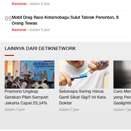
Nasional
•
dalam 6 jam
Mobil Drag Race Kotamobagu Sulut Tabrak Penonton, 8
0
5
Orang Tewas
Nasional
•
dalam 5 jam
LAINNYA DARI DETIKNETWORK
Pramono Ungkap
Seberapa Sering Harus
Cara Men
Gerakan Pilah Sampah
Ganti Sikat Gigi? Ini Kata
yang Per
Jakarta Capai 23,14%
Dokter
Gaslighti
dalam 7 jam
dalam 7 jam
dalam 7 j