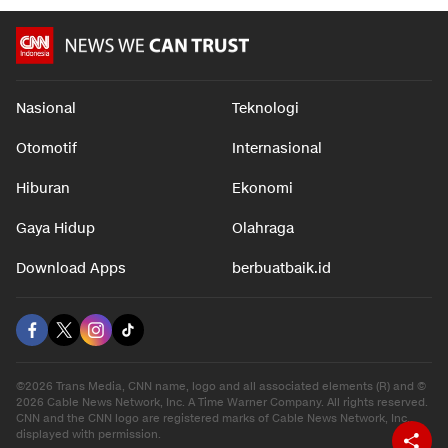
Nasional
Teknologi
Otomotif
Internasional
Hiburan
Ekonomi
Gaya Hidup
Olahraga
Download Apps
berbuatbaik.id
©2026 Trans Media, CNN name, logo and all associated elements (R) and ©
2026 Cable News Network, Inc. A Time Warner Company. All rights reserved.
CNN and the CNN logo are registered marks of Cable News Network, Inc.,
displayed with permission.