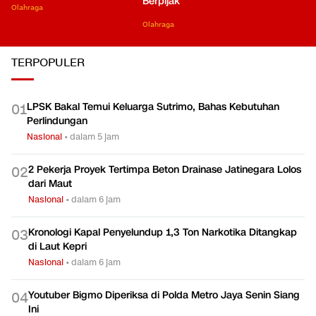
Berpijak
Olahraga
Olahraga
TERPOPULER
LPSK Bakal Temui Keluarga Sutrimo, Bahas Kebutuhan
0
1
Perlindungan
Nasional
•
dalam 5 jam
2 Pekerja Proyek Tertimpa Beton Drainase Jatinegara Lolos
0
2
dari Maut
Nasional
•
dalam 6 jam
Kronologi Kapal Penyelundup 1,3 Ton Narkotika Ditangkap
0
3
di Laut Kepri
Nasional
•
dalam 6 jam
Youtuber Bigmo Diperiksa di Polda Metro Jaya Senin Siang
0
4
Ini