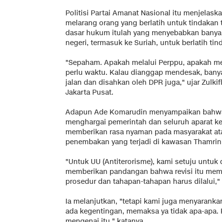
Politisi Partai Amanat Nasional itu menjelaska
melarang orang yang berlatih untuk tindakan 
dasar hukum itulah yang menyebabkan banyak
negeri, termasuk ke Suriah, untuk berlatih tin
"Sepaham. Apakah melalui Perppu, apakah mela
perlu waktu. Kalau dianggap mendesak, banyak 
jalan dan disahkan oleh DPR juga," ujar Zulki
Jakarta Pusat.
Adapun Ade Komarudin menyampaikan bahwa
menghargai pemerintah dan seluruh aparat k
memberikan rasa nyaman pada masyarakat at
penembakan yang terjadi di kawasan Thamrin,
"Untuk UU (Antiterorisme), kami setuju untuk 
memberikan pandangan bahwa revisi itu me
prosedur dan tahapan-tahapan harus dilalui," 
Ia melanjutkan, "tetapi kami juga menyarankan,
ada kegentingan, memaksa ya tidak apa-apa.
mengenai itu," katanya.