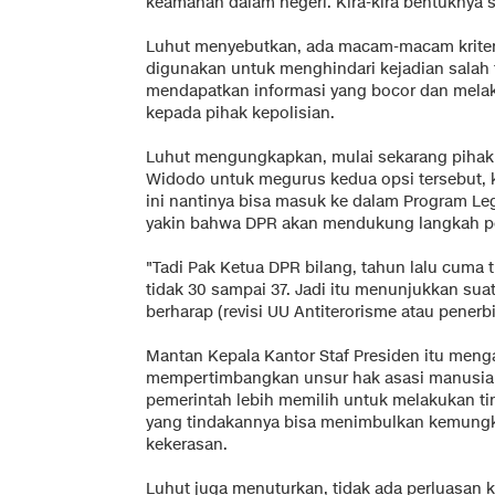
keamanan dalam negeri. Kira-kira bentuknya se
Luhut menyebutkan, ada macam-macam kriter
digunakan untuk menghindari kejadian salah
mendapatkan informasi yang bocor dan melak
kepada pihak kepolisian.
Luhut mengungkapkan, mulai sekarang pihakn
Widodo untuk megurus kedua opsi tersebut, k
ini nantinya bisa masuk ke dalam Program Legi
yakin bahwa DPR akan mendukung langkah pem
"Tadi Pak Ketua DPR bilang, tahun lalu cuma ti
tidak 30 sampai 37. Jadi itu menunjukkan sua
berharap (revisi UU Antiterorisme atau penerbi
Mantan Kepala Kantor Staf Presiden itu meng
mempertimbangkan unsur hak asasi manusia 
pemerintah lebih memilih untuk melakukan t
yang tindakannya bisa menimbulkan kemungk
kekerasan.
Luhut juga menuturkan, tidak ada perluasan