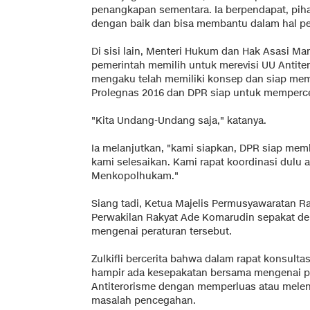
penangkapan sementara. Ia berpendapat, piha
dengan baik dan bisa membantu dalam hal p
Di sisi lain, Menteri Hukum dan Hak Asasi 
pemerintah memilih untuk merevisi UU Antite
mengaku telah memiliki konsep dan siap me
Prolegnas 2016 dan DPR siap untuk memperc
"Kita Undang-Undang saja," katanya.
Ia melanjutkan, "kami siapkan, DPR siap mem
kami selesaikan. Kami rapat koordinasi dulu a
Menkopolhukam."
Siang tadi, Ketua Majelis Permusyawaratan R
Perwakilan Rakyat Ade Komarudin sepakat d
mengenai peraturan tersebut.
Zulkifli bercerita bahwa dalam rapat konsultas
hampir ada kesepakatan bersama mengenai p
Antiterorisme dengan memperluas atau meleng
masalah pencegahan.