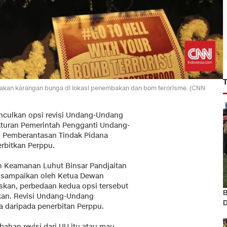
akan karangan bunga di lokasi penembakan dan bom terorisme. (CNN
culkan opsi revisi Undang-Undang
aturan Pemerintah Pengganti Undang-
g Pemberantasan Tindak Pidana
rbitkan Perppu.
an Keamanan Luhut Binsar Pandjaitan
disampaikan oleh Ketua Dewan
skan, perbedaan kedua opsi tersebut
B
kan. Revisi Undang-Undang
D
 daripada penerbitan Perppu.
han revisi dari UU itu atau mau