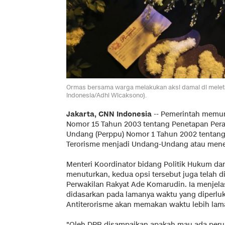
Ormas bersama warga melakukan aksi damai di melet
Indonesia/Adhi Wicaksono).
Jakarta, CNN Indonesia
-- Pemerintah memun
Nomor 15 Tahun 2003 tentang Penetapan Per
Undang (Perppu) Nomor 1 Tahun 2002 tentan
Terorisme menjadi Undang-Undang atau mene
Menteri Koordinator bidang Politik Hukum d
menuturkan, kedua opsi tersebut juga telah 
Perwakilan Rakyat Ade Komarudin. Ia menjela
didasarkan pada lamanya waktu yang diperlu
Antiterorisme akan memakan waktu lebih lama
"Oleh DPR disampaikan apakah mau ada peruba