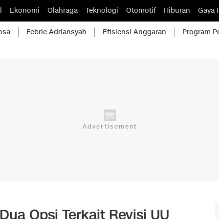
l
Ekonomi
Olahraga
Teknologi
Otomotif
Hiburan
Gaya 
osa
Febrie Adriansyah
Efisiensi Anggaran
Program P
ua Opsi Terkait Revisi UU