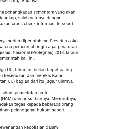
perti itu," katanya.
ia penangkapan sementara yang akan
 tangkap, salah satunya dengan
ukan cross check informasi tersebut
ya sudah diperintahkan Presiden Joko
arena pemerintah ingin agar peraturan
slasi Nasional (Prolegnas) 2016. Ia pun
erintah kali ini.
ga UU, tahun ini beliau target paling
tu keseriusan dari mereka. Kami
tan UU) bagian dari itu juga," ujarnya.
atakan, pemerintah tentu
(HAM) dan unsur lainnya. Menurutnya,
indakan tegas kepada beberapa orang
inan pelanggaran hukum seperti
 kewenangan kepolisian dalam