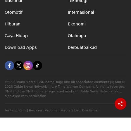
Nasional
Teknologi
Otomotif
Internasional
Hiburan
Ekonomi
Gaya Hidup
Olahraga
Download Apps
berbuatbaik.id
©2026 Trans Media, CNN name, logo and all associated elements (R) and ©
2026 Cable News Network, Inc. A Time Warner Company. All rights reserved.
CNN and the CNN logo are registered marks of Cable News Network, Inc.,
displayed with permission.
Tentang Kami
|
Redaksi
|
Pedoman Media Siber
|
Disclaimer