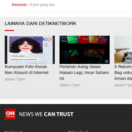
Nasional
•
4 jam yang lalu
LAINNYA DARI DETIKNETWORK
Kumpulan Foto Kocak
Perlahan Asing Geser
5 Rekome
Nan Absurd di Internet
Haluan Lagi, Incar Saham
Bag untu
Ini
Aman da
dalam 7 jam
dalam 7 jam
dalam 7 j