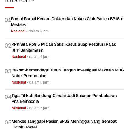
TERPOPULER
Ramai-Ramai Kecam Dokter dan Nakes Cibir Pasien BPJS di
0
1
Medsos
Nasional
•
dalam 6 jam
KPK Sita Rp9,5 M dari Saksi Kasus Suap Restitusi Pajak
0
2
KPP Banjarmasin
Nasional
•
dalam 6 jam
Bakom-Kemendagri Turun Tangan Investigasi Makalah MBG
0
3
Nobel Perdamaian
Nasional
•
dalam 6 jam
Tiga Titik di Bandung-Cimahi Jadi Sasaran Pembakaran
0
4
Pria Berhoodie
Nasional
•
dalam 5 jam
Menkes Tanggapi Pasien BPJS Meninggal yang Sempat
0
5
Dicibir Dokter