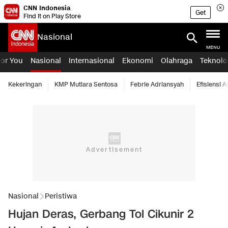
CNN Indonesia
Get
Find it on Play Store
Nasional
MENU
For You
Nasional
Internasional
Ekonomi
Olahraga
Teknolo
Kekeringan
KMP Mutiara Sentosa
Febrie Adriansyah
Efisiensi 
Nasional
Peristiwa
Hujan Deras, Gerbang Tol Cikunir 2