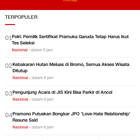
Olahraga
TERPOPULER
Polri: Pemilik Sertifikat Pramuka Garuda Tetap Harus Ikut
0
1
Tes Seleksi
Nasional
•
dalam 5 jam
Kebakaran Hutan Meluas di Bromo, Semua Akses Wisata
0
2
Ditutup
Nasional
•
dalam 6 jam
Pengunjung Acara di JIS Kini Bisa Parkir di Ancol
0
3
Nasional
•
dalam 6 jam
Pramono Putuskan Bongkar JPO 'Love-Hate Relationship'
0
4
Rasuna Said
Nasional
•
dalam 6 jam