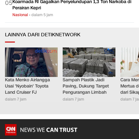
Koarmada RI Gagalkan Penyelundupan 1,3 Ton Narkoba di
0
5
Perairan Kepri
Nasional
•
dalam 5 jam
LAINNYA DARI DETIKNETWORK
Kata Menko Airlangga
Sampah Plastik Jadi
Cara Men
Usai 'Nyobain' Toyota
Paving, Dukung Target
Mertua d
Land Cruiser FJ
Pengurangan Limbah
dari Sik
dalam 7 jam
dalam 7 jam
dalam 7 j