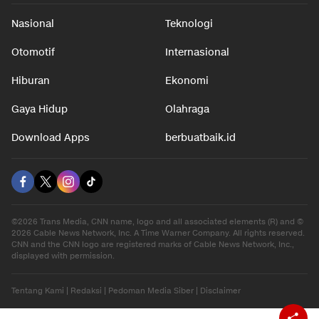
Nasional
Teknologi
Otomotif
Internasional
Hiburan
Ekonomi
Gaya Hidup
Olahraga
Download Apps
berbuatbaik.id
©2026 Trans Media, CNN name, logo and all associated elements (R) and ©
2026 Cable News Network, Inc. A Time Warner Company. All rights reserved.
CNN and the CNN logo are registered marks of Cable News Network, Inc.,
displayed with permission.
Tentang Kami
|
Redaksi
|
Pedoman Media Siber
|
Disclaimer