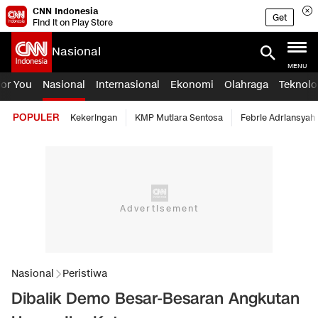
CNN Indonesia
Get
Find it on Play Store
Nasional
MENU
For You
Nasional
Internasional
Ekonomi
Olahraga
Teknolo
POPULER
Kekeringan
KMP Mutiara Sentosa
Febrie Adriansyah
Nasional
Peristiwa
Dibalik Demo Besar-Besaran Angkutan