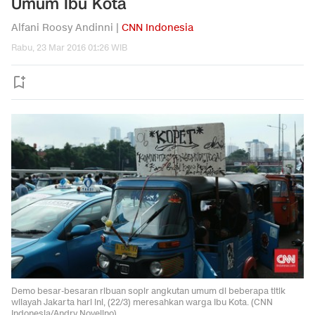
Umum Ibu Kota
Alfani Roosy Andinni |
CNN Indonesia
Rabu, 23 Mar 2016 01:26 WIB
Demo besar-besaran ribuan sopir angkutan umum di beberapa titik
wilayah Jakarta hari ini, (22/3) meresahkan warga Ibu Kota. (CNN
Indonesia/Andry Novelino)