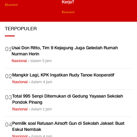
Kerja?
Ekonomi
Ekonomi
TERPOPULER
Usai Don Ritto, Tim 9 Kejagung Juga Geledah Rumah
0
1
Nurman Herin
Nasional
•
dalam 5 jam
Mangkir Lagi, KPK Ingatkan Rudy Tanoe Kooperatif
0
2
Nasional
•
dalam 4 jam
Total 995 Senpi Ditemukan di Gedung Yayasan Sekolah
0
3
Pondok Pinang
Nasional
•
dalam 1 jam
Pemilik soal Ratusan Airsoft Gun di Sekolah Jaksel: Buat
0
4
Eskul Nembak
Nasional
•
dalam 4 jam