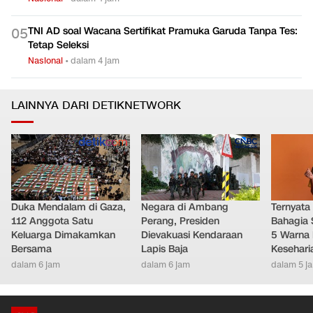
TNI AD soal Wacana Sertifikat Pramuka Garuda Tanpa Tes:
0
5
Tetap Seleksi
Nasional
•
dalam 4 jam
LAINNYA DARI DETIKNETWORK
Duka Mendalam di Gaza,
Negara di Ambang
Ternyata
112 Anggota Satu
Perang, Presiden
Bahagia 
Keluarga Dimakamkan
Dievakuasi Kendaraan
5 Warna 
Bersama
Lapis Baja
Kesehari
dalam 6 jam
dalam 6 jam
dalam 5 j