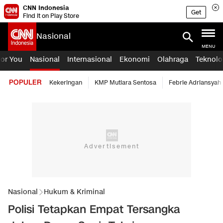
CNN Indonesia
Get
Find it on Play Store
Nasional
MENU
For You
Nasional
Internasional
Ekonomi
Olahraga
Teknolo
POPULER
Kekeringan
KMP Mutiara Sentosa
Febrie Adriansyah
Nasional
Hukum & Kriminal
Polisi Tetapkan Empat Tersangka