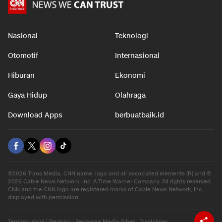
Nasional
Teknologi
Otomotif
Internasional
Hiburan
Ekonomi
Gaya Hidup
Olahraga
Download Apps
berbuatbaik.id
©2026 Trans Media, CNN name, logo and all associated elements (R) and ©
2026 Cable News Network, Inc. A Time Warner Company. All rights reserved.
CNN and the CNN logo are registered marks of Cable News Network, Inc.,
displayed with permission.
Tentang Kami
|
Redaksi
|
Pedoman Media Siber
|
Disclaimer