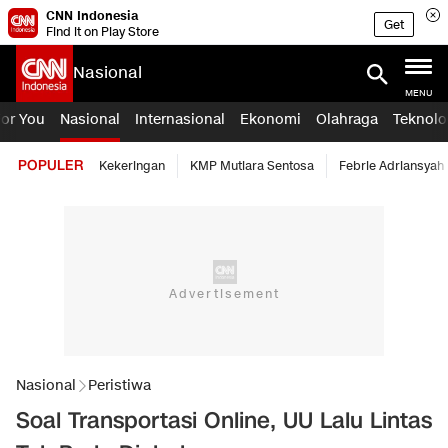
CNN Indonesia
Get
Find it on Play Store
Nasional
MENU
For You
Nasional
Internasional
Ekonomi
Olahraga
Teknolo
POPULER
Kekeringan
KMP Mutiara Sentosa
Febrie Adriansyah
Nasional
Peristiwa
Soal Transportasi Online, UU Lalu Lintas