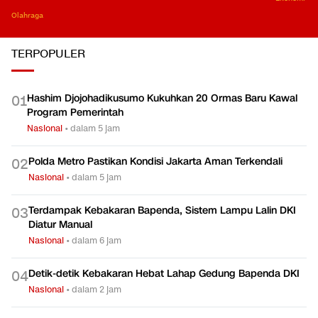
Olahraga
TERPOPULER
Hashim Djojohadikusumo Kukuhkan 20 Ormas Baru Kawal
0
1
Program Pemerintah
Nasional
•
dalam 5 jam
Polda Metro Pastikan Kondisi Jakarta Aman Terkendali
0
2
Nasional
•
dalam 5 jam
Terdampak Kebakaran Bapenda, Sistem Lampu Lalin DKI
0
3
Diatur Manual
Nasional
•
dalam 6 jam
Detik-detik Kebakaran Hebat Lahap Gedung Bapenda DKI
0
4
Nasional
•
dalam 2 jam