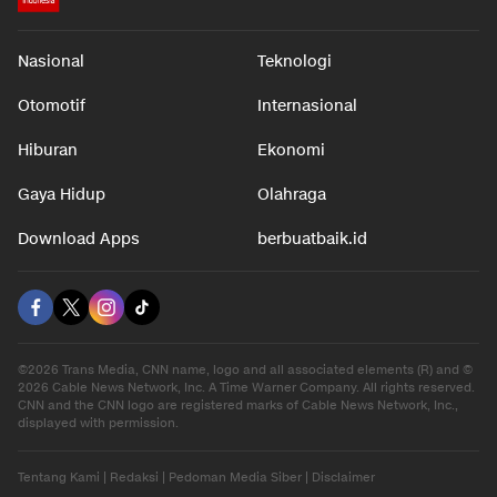
Nasional
Teknologi
Otomotif
Internasional
Hiburan
Ekonomi
Gaya Hidup
Olahraga
Download Apps
berbuatbaik.id
©2026 Trans Media, CNN name, logo and all associated elements (R) and ©
2026 Cable News Network, Inc. A Time Warner Company. All rights reserved.
CNN and the CNN logo are registered marks of Cable News Network, Inc.,
displayed with permission.
Tentang Kami
|
Redaksi
|
Pedoman Media Siber
|
Disclaimer