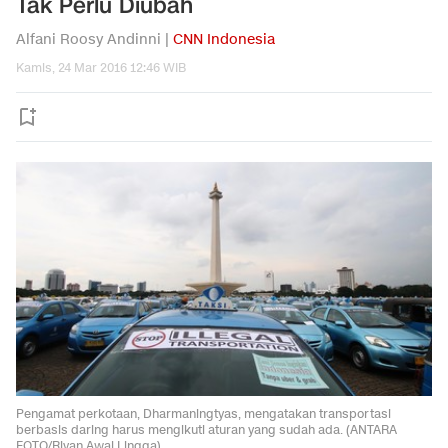
Tak Perlu Diubah
Alfani Roosy Andinni |
CNN Indonesia
Kamis, 24 Mar 2016 12:46 WIB
Pengamat perkotaan, Dharmaningtyas, mengatakan transportasi
berbasis daring harus mengikuti aturan yang sudah ada. (ANTARA
FOTO/Rivan Awal Lingga)