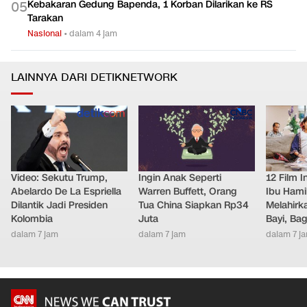
Kebakaran Gedung Bapenda, 1 Korban Dilarikan ke RS
0
5
Tarakan
Nasional
•
dalam 4 jam
LAINNYA DARI DETIKNETWORK
Video: Sekutu Trump,
Ingin Anak Seperti
12 Film 
Abelardo De La Espriella
Warren Buffett, Orang
Ibu Hami
Dilantik Jadi Presiden
Tua China Siapkan Rp34
Melahirk
Kolombia
Juta
Bayi, Ba
dalam 7 jam
dalam 7 jam
dalam 7 j