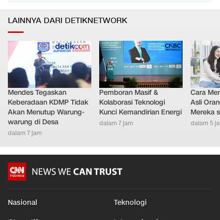
LAINNYA DARI DETIKNETWORK
Mendes Tegaskan
Pemboran Masif &
Cara Men
Keberadaan KDMP Tidak
Kolaborasi Teknologi
Asli Ora
Akan Menutup Warung-
Kunci Kemandirian Energi
Mereka s
warung di Desa
dalam 7 jam
dalam 5 j
dalam 7 jam
Nasional
Teknologi