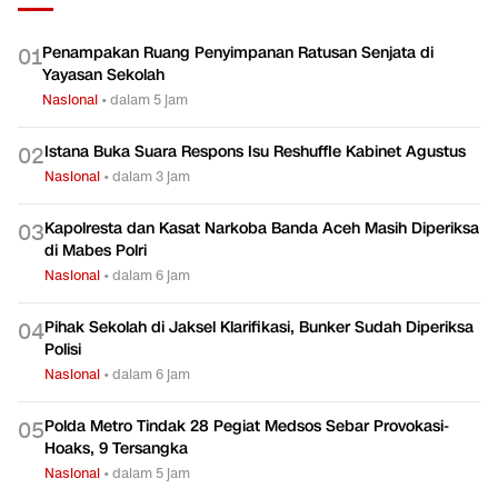
Penampakan Ruang Penyimpanan Ratusan Senjata di
0
1
Yayasan Sekolah
Nasional
•
dalam 5 jam
Istana Buka Suara Respons Isu Reshuffle Kabinet Agustus
0
2
Nasional
•
dalam 3 jam
Kapolresta dan Kasat Narkoba Banda Aceh Masih Diperiksa
0
3
di Mabes Polri
Nasional
•
dalam 6 jam
Pihak Sekolah di Jaksel Klarifikasi, Bunker Sudah Diperiksa
0
4
Polisi
Nasional
•
dalam 6 jam
Polda Metro Tindak 28 Pegiat Medsos Sebar Provokasi-
0
5
Hoaks, 9 Tersangka
Nasional
•
dalam 5 jam