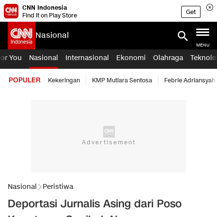
CNN Indonesia
Get
Find it on Play Store
Nasional
MENU
For You
Nasional
Internasional
Ekonomi
Olahraga
Teknolo
POPULER
Kekeringan
KMP Mutiara Sentosa
Febrie Adriansyah
Nasional
Peristiwa
Deportasi Jurnalis Asing dari Poso