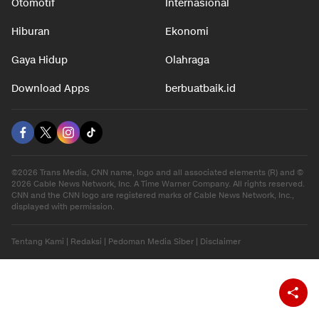
Otomotif
Internasional
Hiburan
Ekonomi
Gaya Hidup
Olahraga
Download Apps
berbuatbaik.id
©2026 Trans Media, CNN name, logo and all associated elements (R) and ©
2026 Cable News Network, Inc. A Time Warner Company. All rights reserved.
CNN and the CNN logo are registered marks of Cable News Network, Inc.,
displayed with permission.
Tentang Kami
|
Redaksi
|
Pedoman Media Siber
|
Disclaimer